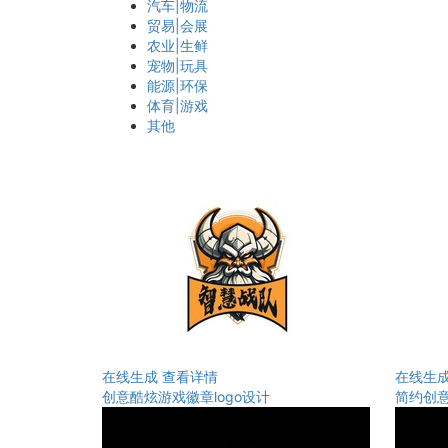
汽车|物流
贸易|会展
农业|生鲜
宠物|玩具
能源|环保
体育|游戏
其他
在线生成
查看详情
在线生
创意酷炫游戏徽章logo设计
简约创意