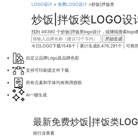
LOGO设计
>
免费LOGO设计
>
炒饭|拌饭类
炒饭|拌饭类LOGO
找到 49390 个炒饭|拌饭类logo设计，或继续搜索log
开始生成
今日LOGO下载
1548
个 | 累计生成
8,476,291
个 |
可商
自定义品牌Logo及品牌色彩
支持可印刷源文件下载
所有元素和字体均有商用授权
Ai一键生成
最新免费炒饭|拌饭类LO
按行业查看