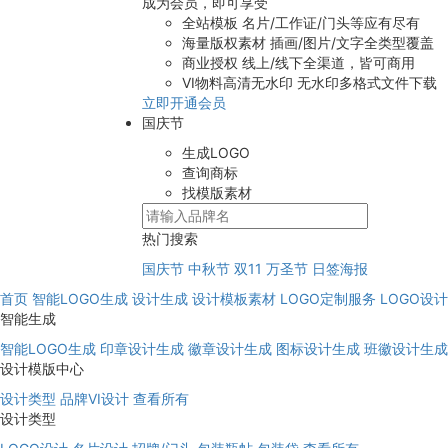
成为会员，即可享受
全站模板
名片/工作证/门头等应有尽有
海量版权素材
插画/图片/文字全类型覆盖
商业授权
线上/线下全渠道，皆可商用
VI物料高清无水印
无水印多格式文件下载
立即开通会员
国庆节
生成LOGO
查询商标
找模版素材
热门搜索
国庆节
中秋节
双11
万圣节
日签海报
首页
智能LOGO生成
设计生成
设计模板素材
LOGO定制服务
LOGO设
智能生成
智能LOGO生成
印章设计生成
徽章设计生成
图标设计生成
班徽设计生成
设计模版中心
设计类型
品牌VI设计
查看所有
设计类型