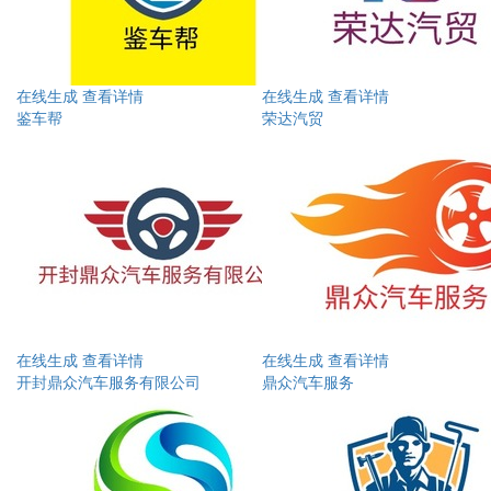
在线生成
查看详情
在线生成
查看详情
鉴车帮
荣达汽贸
在线生成
查看详情
在线生成
查看详情
开封鼎众汽车服务有限公司
鼎众汽车服务