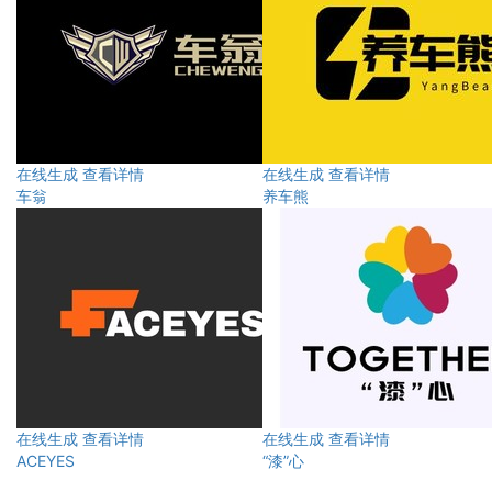
在线生成
查看详情
在线生成
查看详情
车翁
养车熊
在线生成
查看详情
在线生成
查看详情
ACEYES
“漆”心