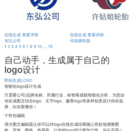
在线生成
查看详情
在线生成
查看详情
东弘公司
许姑娘轮胎
1
2
3
4
5
6
7
8
9
10
...
19
自己动手，生成属于自己的
logo设计
即刻生成LOGO
智能化logo设计生成
只需要公司/品牌名称、所属行业，标智客就能智能化分析，为您自
动生成图文结合logo、文字logo、徽章logo等多种创意设计供你选
择，比你更懂你！
个性化编辑
强大图文编辑器让你可以对logo在线生成结果随心所欲地调整图
标、字体、颜色、布局等，让你的logo设计更加个性，与众不同！