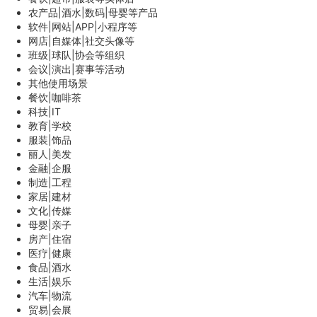
农产品|酒水|数码|母婴等产品
软件|网站|APP|小程序等
网店|自媒体|社交头像等
班级|球队|协会等组织
会议|演出|赛事等活动
其他使用场景
餐饮|咖啡茶
科技|IT
教育|学校
服装|饰品
丽人|美发
金融|企服
制造|工程
家居|建材
文化|传媒
母婴|亲子
房产|住宿
医疗|健康
食品|酒水
生活|娱乐
汽车|物流
贸易|会展