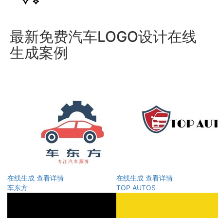
最新免费汽车LOGO设计在线
生成案例
在线生成
查看详情
在线生成
查看详情
车东方
TOP AUTOS