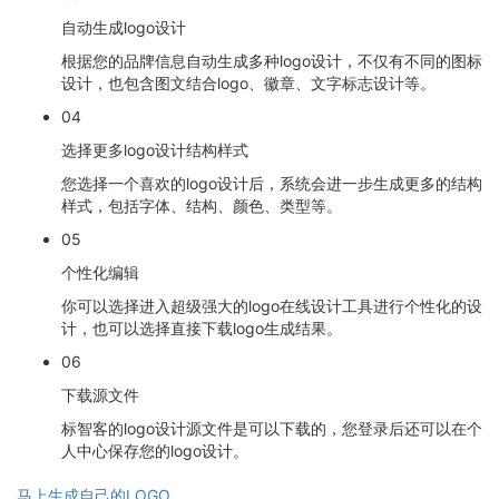
自动生成logo设计
根据您的品牌信息自动生成多种logo设计，不仅有不同的图标
设计，也包含图文结合logo、徽章、文字标志设计等。
04
选择更多logo设计结构样式
您选择一个喜欢的logo设计后，系统会进一步生成更多的结构
样式，包括字体、结构、颜色、类型等。
05
个性化编辑
你可以选择进入超级强大的logo在线设计工具进行个性化的设
计，也可以选择直接下载logo生成结果。
06
下载源文件
标智客的logo设计源文件是可以下载的，您登录后还可以在个
人中心保存您的logo设计。
马上生成自己的LOGO