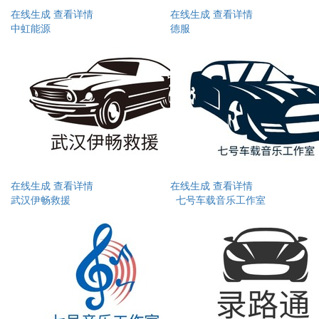
在线生成
查看详情
在线生成
查看详情
中虹能源
德服
在线生成
查看详情
在线生成
查看详情
武汉伊畅救援
七号车载音乐工作室