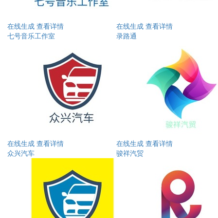
在线生成
查看详情
在线生成
查看详情
七号音乐工作室
录路通
在线生成
查看详情
在线生成
查看详情
众兴汽车
骏祥汽贸