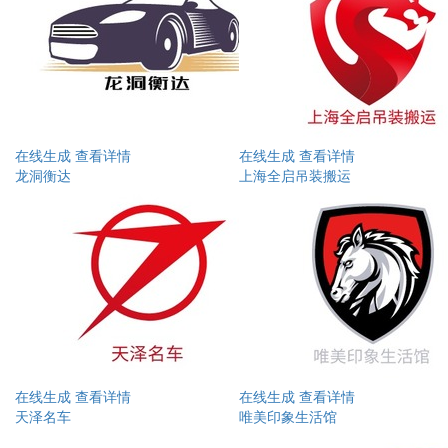
在线生成
查看详情
在线生成
查看详情
龙洞衡达
上海全启吊装搬运
在线生成
查看详情
在线生成
查看详情
天泽名车
唯美印象生活馆