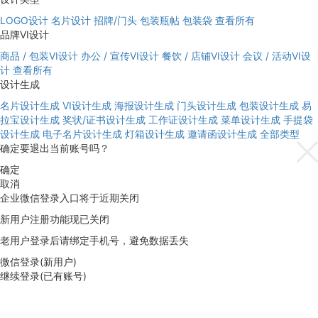
LOGO设计
名片设计
招牌/门头
包装瓶帖
包装袋
查看所有
品牌VI设计
商品 / 包装VI设计
办公 / 宣传VI设计
餐饮 / 店铺VI设计
会议 / 活动VI设
计
查看所有
设计生成
名片设计生成
VI设计生成
海报设计生成
门头设计生成
包装设计生成
易
拉宝设计生成
奖状/证书设计生成
工作证设计生成
菜单设计生成
手提袋
设计生成
电子名片设计生成
灯箱设计生成
邀请函设计生成
全部类型
确定要退出当前账号吗？
确定
取消
企业微信登录入口将于近期关闭
新用户注册功能现已关闭
老用户登录后请绑定手机号，避免数据丢失
微信登录(新用户)
继续登录(已有账号)