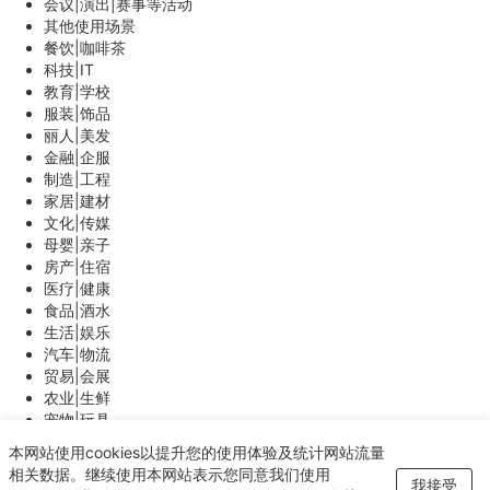
会议|演出|赛事等活动
其他使用场景
餐饮|咖啡茶
科技|IT
教育|学校
服装|饰品
丽人|美发
金融|企服
制造|工程
家居|建材
文化|传媒
母婴|亲子
房产|住宿
医疗|健康
食品|酒水
生活|娱乐
汽车|物流
贸易|会展
农业|生鲜
宠物|玩具
能源|环保
本网站使用cookies以提升您的使用体验及统计网站流量
体育|游戏
相关数据。继续使用本网站表示您同意我们使用
我接受
其他