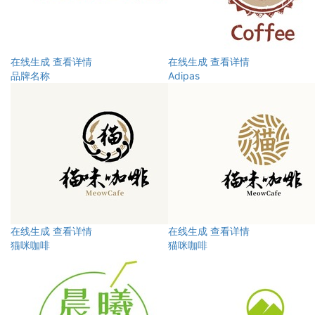
在线生成
查看详情
在线生成
查看详情
品牌名称
Adipas
在线生成
查看详情
在线生成
查看详情
猫咪咖啡
猫咪咖啡