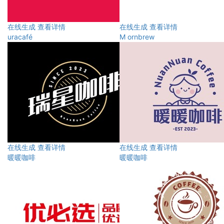
在线生成
查看详情
在线生成
查看详情
uracafé
M ornbrew
在线生成
查看详情
在线生成
查看详情
暖暖咖啡
暖暖咖啡