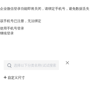
企业微信登录功能即将关闭，请绑定手机号，避免数据丢失
去绑定
该手机号已注册，无法绑定
使用手机号登录
继续登录