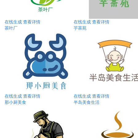
在线生成
查看详情
在线生成
查看详情
茶叶厂
芋茶苑
在线生成
查看详情
在线生成
查看详情
那小厨美食
半岛美食生活