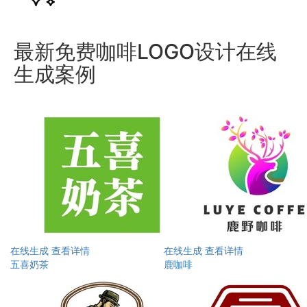
最新免费咖啡LOGO设计在线
生成案例
在线生成
查看详情
在线生成
查看详情
五喜奶茶
鹿咖啡