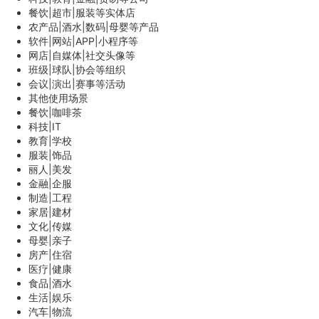
餐饮|超市|服装等实体店
农产品|酒水|数码|母婴等产品
软件|网站|APP|小程序等
网店|自媒体|社交头像等
班级|球队|协会等组织
会议|演出|赛事等活动
其他使用场景
餐饮|咖啡茶
科技|IT
教育|学校
服装|饰品
丽人|美发
金融|企服
制造|工程
家居|建材
文化|传媒
母婴|亲子
房产|住宿
医疗|健康
食品|酒水
生活|娱乐
汽车|物流