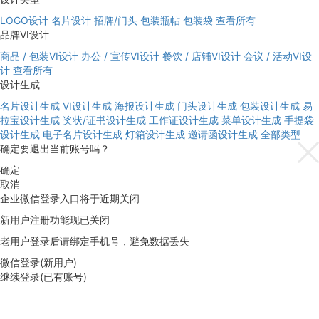
LOGO设计
名片设计
招牌/门头
包装瓶帖
包装袋
查看所有
品牌VI设计
商品 / 包装VI设计
办公 / 宣传VI设计
餐饮 / 店铺VI设计
会议 / 活动VI设
计
查看所有
设计生成
名片设计生成
VI设计生成
海报设计生成
门头设计生成
包装设计生成
易
拉宝设计生成
奖状/证书设计生成
工作证设计生成
菜单设计生成
手提袋
设计生成
电子名片设计生成
灯箱设计生成
邀请函设计生成
全部类型
确定要退出当前账号吗？
确定
取消
企业微信登录入口将于近期关闭
新用户注册功能现已关闭
老用户登录后请绑定手机号，避免数据丢失
微信登录(新用户)
继续登录(已有账号)