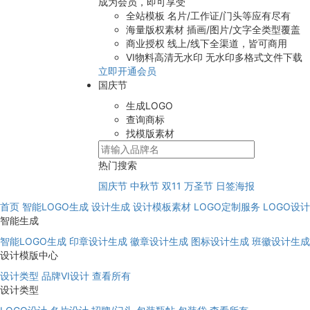
成为会员，即可享受
全站模板
名片/工作证/门头等应有尽有
海量版权素材
插画/图片/文字全类型覆盖
商业授权
线上/线下全渠道，皆可商用
VI物料高清无水印
无水印多格式文件下载
立即开通会员
国庆节
生成LOGO
查询商标
找模版素材
热门搜索
国庆节
中秋节
双11
万圣节
日签海报
首页
智能LOGO生成
设计生成
设计模板素材
LOGO定制服务
LOGO设
智能生成
智能LOGO生成
印章设计生成
徽章设计生成
图标设计生成
班徽设计生成
设计模版中心
设计类型
品牌VI设计
查看所有
设计类型