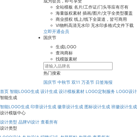
成为会员，即可享受
全站模板
名片/工作证/门头等应有尽有
海量版权素材
插画/图片/文字全类型覆盖
商业授权
线上/线下全渠道，皆可商用
VI物料高清无水印
无水印多格式文件下载
立即开通会员
国庆节
生成LOGO
查询商标
找模版素材
热门搜索
国庆节
中秋节
双11
万圣节
日签海报
首页
智能LOGO生成
设计生成
设计模板素材
LOGO定制服务
LOGO设
智能生成
智能LOGO生成
印章设计生成
徽章设计生成
图标设计生成
班徽设计生成
设计模版中心
设计类型
品牌VI设计
查看所有
设计类型