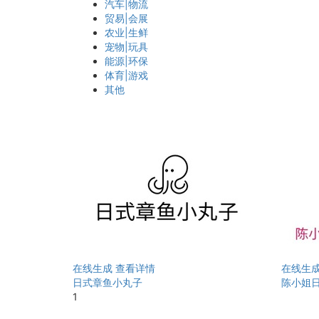
汽车|物流
贸易|会展
农业|生鲜
宠物|玩具
能源|环保
体育|游戏
其他
在线生成
查看详情
在线生
日式章鱼小丸子
陈小姐
1