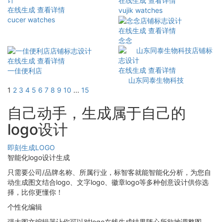
在线生成
查看详情
在线生成
查看详情
vujik watches
cucer watches
在线生成
查看详情
念念
在线生成
查看详情
在线生成
查看详情
一佳便利店
山东同泰生物科技
1
2
3
4
5
6
7
8
9
10
...
15
自己动手，生成属于自己的
logo设计
即刻生成LOGO
智能化logo设计生成
只需要公司/品牌名称、所属行业，标智客就能智能化分析，为您自
动生成图文结合logo、文字logo、徽章logo等多种创意设计供你选
择，比你更懂你！
个性化编辑
强大图文编辑器让你可以对logo在线生成结果随心所欲地调整图