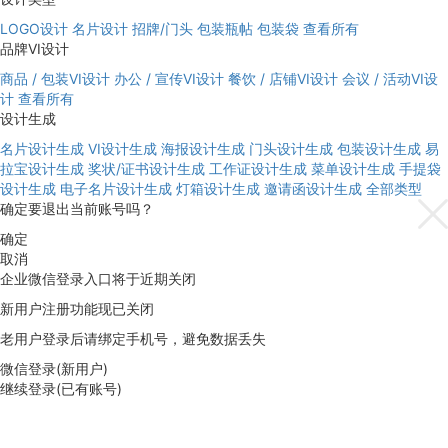
LOGO设计
名片设计
招牌/门头
包装瓶帖
包装袋
查看所有
品牌VI设计
商品 / 包装VI设计
办公 / 宣传VI设计
餐饮 / 店铺VI设计
会议 / 活动VI设
计
查看所有
设计生成
名片设计生成
VI设计生成
海报设计生成
门头设计生成
包装设计生成
易
拉宝设计生成
奖状/证书设计生成
工作证设计生成
菜单设计生成
手提袋
设计生成
电子名片设计生成
灯箱设计生成
邀请函设计生成
全部类型
确定要退出当前账号吗？
确定
取消
企业微信登录入口将于近期关闭
新用户注册功能现已关闭
老用户登录后请绑定手机号，避免数据丢失
微信登录(新用户)
继续登录(已有账号)