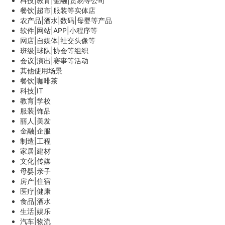
科技|教育|金融|贸易等公司
餐饮|超市|服装等实体店
农产品|酒水|数码|母婴等产品
软件|网站|APP|小程序等
网店|自媒体|社交头像等
班级|球队|协会等组织
会议|演出|赛事等活动
其他使用场景
餐饮|咖啡茶
科技|IT
教育|学校
服装|饰品
丽人|美发
金融|企服
制造|工程
家居|建材
文化|传媒
母婴|亲子
房产|住宿
医疗|健康
食品|酒水
生活|娱乐
汽车|物流