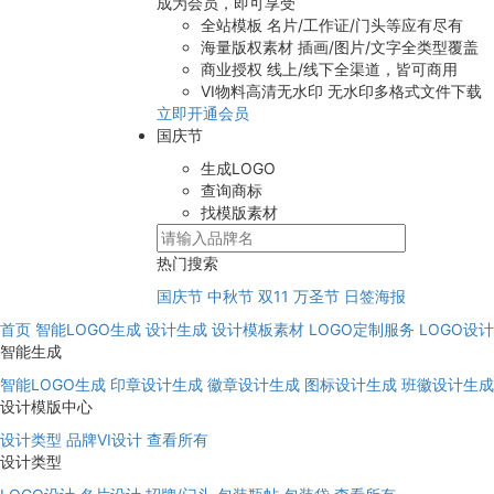
成为会员，即可享受
全站模板
名片/工作证/门头等应有尽有
海量版权素材
插画/图片/文字全类型覆盖
商业授权
线上/线下全渠道，皆可商用
VI物料高清无水印
无水印多格式文件下载
立即开通会员
国庆节
生成LOGO
查询商标
找模版素材
热门搜索
国庆节
中秋节
双11
万圣节
日签海报
首页
智能LOGO生成
设计生成
设计模板素材
LOGO定制服务
LOGO设
智能生成
智能LOGO生成
印章设计生成
徽章设计生成
图标设计生成
班徽设计生成
设计模版中心
设计类型
品牌VI设计
查看所有
设计类型