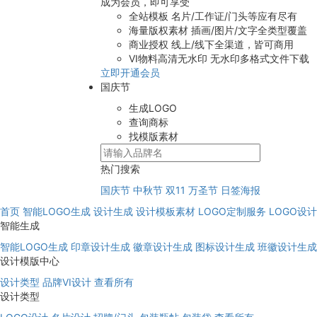
成为会员，即可享受
全站模板
名片/工作证/门头等应有尽有
海量版权素材
插画/图片/文字全类型覆盖
商业授权
线上/线下全渠道，皆可商用
VI物料高清无水印
无水印多格式文件下载
立即开通会员
国庆节
生成LOGO
查询商标
找模版素材
热门搜索
国庆节
中秋节
双11
万圣节
日签海报
首页
智能LOGO生成
设计生成
设计模板素材
LOGO定制服务
LOGO设
智能生成
智能LOGO生成
印章设计生成
徽章设计生成
图标设计生成
班徽设计生成
设计模版中心
设计类型
品牌VI设计
查看所有
设计类型