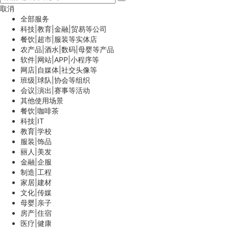
取消
全部服务
科技|教育|金融|贸易等公司
餐饮|超市|服装等实体店
农产品|酒水|数码|母婴等产品
软件|网站|APP|小程序等
网店|自媒体|社交头像等
班级|球队|协会等组织
会议|演出|赛事等活动
其他使用场景
餐饮|咖啡茶
科技|IT
教育|学校
服装|饰品
丽人|美发
金融|企服
制造|工程
家居|建材
文化|传媒
母婴|亲子
房产|住宿
医疗|健康