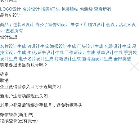
LOGO设计
名片设计
招牌/门头
包装瓶帖
包装袋
查看所有
品牌VI设计
商品 / 包装VI设计
办公 / 宣传VI设计
餐饮 / 店铺VI设计
会议 / 活动VI设
计
查看所有
设计生成
名片设计生成
VI设计生成
海报设计生成
门头设计生成
包装设计生成
易
拉宝设计生成
奖状/证书设计生成
工作证设计生成
菜单设计生成
手提袋
设计生成
电子名片设计生成
灯箱设计生成
邀请函设计生成
全部类型
确定要退出当前账号吗？
确定
取消
企业微信登录入口将于近期关闭
新用户注册功能现已关闭
老用户登录后请绑定手机号，避免数据丢失
微信登录(新用户)
继续登录(已有账号)