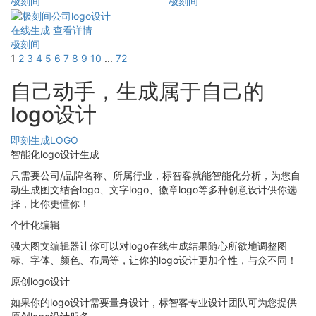
极刻间
极刻间
在线生成
查看详情
极刻间
1
2
3
4
5
6
7
8
9
10
...
72
自己动手，生成属于自己的
logo设计
即刻生成LOGO
智能化logo设计生成
只需要公司/品牌名称、所属行业，标智客就能智能化分析，为您自
动生成图文结合logo、文字logo、徽章logo等多种创意设计供你选
择，比你更懂你！
个性化编辑
强大图文编辑器让你可以对logo在线生成结果随心所欲地调整图
标、字体、颜色、布局等，让你的logo设计更加个性，与众不同！
原创logo设计
如果你的logo设计需要量身设计，标智客专业设计团队可为您提供