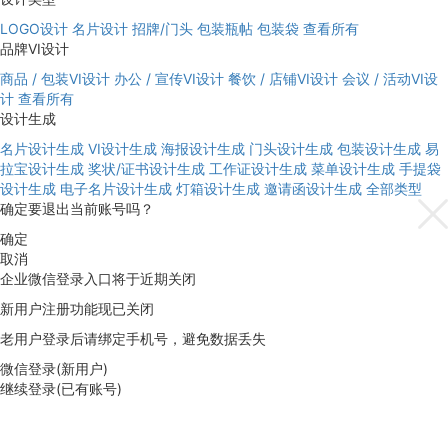
LOGO设计
名片设计
招牌/门头
包装瓶帖
包装袋
查看所有
品牌VI设计
商品 / 包装VI设计
办公 / 宣传VI设计
餐饮 / 店铺VI设计
会议 / 活动VI设
计
查看所有
设计生成
名片设计生成
VI设计生成
海报设计生成
门头设计生成
包装设计生成
易
拉宝设计生成
奖状/证书设计生成
工作证设计生成
菜单设计生成
手提袋
设计生成
电子名片设计生成
灯箱设计生成
邀请函设计生成
全部类型
确定要退出当前账号吗？
确定
取消
企业微信登录入口将于近期关闭
新用户注册功能现已关闭
老用户登录后请绑定手机号，避免数据丢失
微信登录(新用户)
继续登录(已有账号)