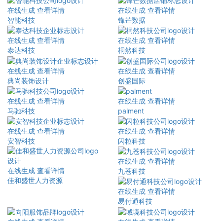
在线生成
查看详情
在线生成
查看详情
智能科技
锋芒数据
在线生成
查看详情
在线生成
查看详情
泰达科技
桐然科技
在线生成
查看详情
在线生成
查看详情
典尚装饰设计
创盛国际
在线生成
查看详情
在线生成
查看详情
马驰科技
palment
在线生成
查看详情
在线生成
查看详情
安智科技
闪粒科技
在线生成
查看详情
在线生成
查看详情
九苍科技
佳和盛世人力资源
在线生成
查看详情
易付通科技