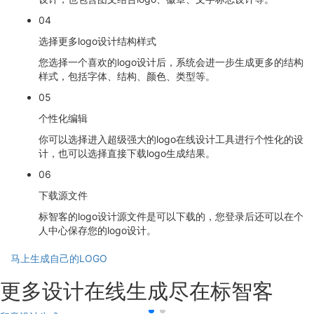
04
选择更多logo设计结构样式
您选择一个喜欢的logo设计后，系统会进一步生成更多的结构
样式，包括字体、结构、颜色、类型等。
05
个性化编辑
你可以选择进入超级强大的logo在线设计工具进行个性化的设
计，也可以选择直接下载logo生成结果。
06
下载源文件
标智客的logo设计源文件是可以下载的，您登录后还可以在个
人中心保存您的logo设计。
马上生成自己的LOGO
更多设计在线生成尽在标智客