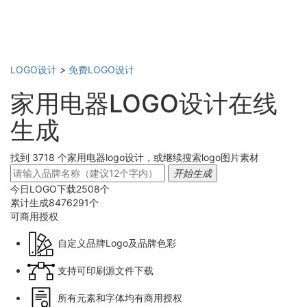
LOGO设计
>
免费LOGO设计
家用电器LOGO设计在线
生成
找到 3718 个家用电器logo设计，或继续搜索logo图片素材
开始生成
今日LOGO下载
2508
个
累计生成
8476291
个
可商用
授权
自定义品牌Logo及品牌色彩
支持可印刷源文件下载
所有元素和字体均有商用授权