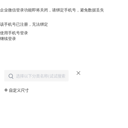
企业微信登录功能即将关闭，请绑定手机号，避免数据丢失
去绑定
该手机号已注册，无法绑定
使用手机号登录
继续登录