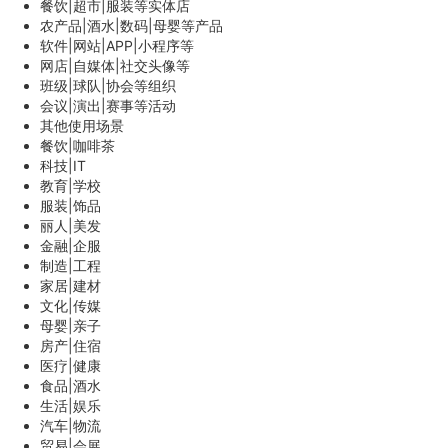
餐饮|超市|服装等实体店
农产品|酒水|数码|母婴等产品
软件|网站|APP|小程序等
网店|自媒体|社交头像等
班级|球队|协会等组织
会议|演出|赛事等活动
其他使用场景
餐饮|咖啡茶
科技|IT
教育|学校
服装|饰品
丽人|美发
金融|企服
制造|工程
家居|建材
文化|传媒
母婴|亲子
房产|住宿
医疗|健康
食品|酒水
生活|娱乐
汽车|物流
贸易|会展