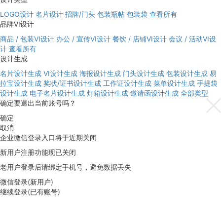
LOGO设计
名片设计
招牌/门头
包装瓶帖
包装袋
查看所有
品牌VI设计
商品 / 包装VI设计
办公 / 宣传VI设计
餐饮 / 店铺VI设计
会议 / 活动VI设
计
查看所有
设计生成
名片设计生成
VI设计生成
海报设计生成
门头设计生成
包装设计生成
易
拉宝设计生成
奖状/证书设计生成
工作证设计生成
菜单设计生成
手提袋
设计生成
电子名片设计生成
灯箱设计生成
邀请函设计生成
全部类型
确定要退出当前账号吗？
确定
取消
企业微信登录入口将于近期关闭
新用户注册功能现已关闭
老用户登录后请绑定手机号，避免数据丢失
微信登录(新用户)
继续登录(已有账号)