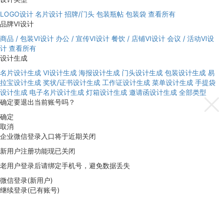
LOGO设计
名片设计
招牌/门头
包装瓶帖
包装袋
查看所有
品牌VI设计
商品 / 包装VI设计
办公 / 宣传VI设计
餐饮 / 店铺VI设计
会议 / 活动VI设
计
查看所有
设计生成
名片设计生成
VI设计生成
海报设计生成
门头设计生成
包装设计生成
易
拉宝设计生成
奖状/证书设计生成
工作证设计生成
菜单设计生成
手提袋
设计生成
电子名片设计生成
灯箱设计生成
邀请函设计生成
全部类型
确定要退出当前账号吗？
确定
取消
企业微信登录入口将于近期关闭
新用户注册功能现已关闭
老用户登录后请绑定手机号，避免数据丢失
微信登录(新用户)
继续登录(已有账号)