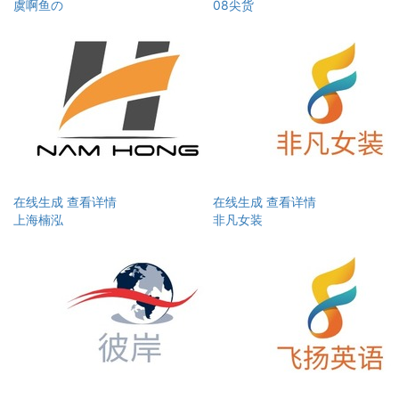
虞啊鱼の
08尖货
在线生成
查看详情
在线生成
查看详情
上海楠泓
非凡女装