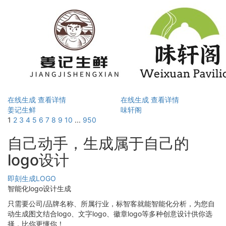
在线生成
查看详情
在线生成
查看详情
姜记生鲜
味轩阁
1
2
3
4
5
6
7
8
9
10
...
950
自己动手，生成属于自己的
logo设计
即刻生成LOGO
智能化logo设计生成
只需要公司/品牌名称、所属行业，标智客就能智能化分析，为您自
动生成图文结合logo、文字logo、徽章logo等多种创意设计供你选
择，比你更懂你！