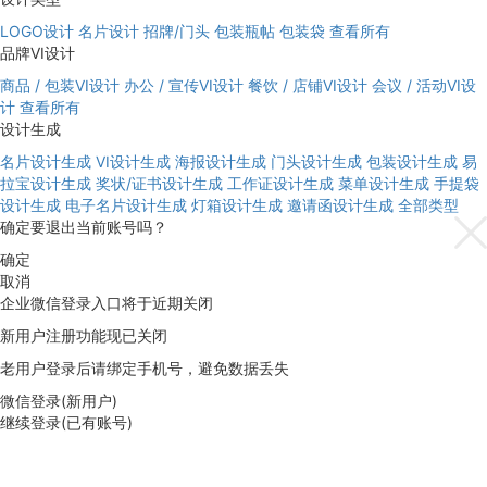
LOGO设计
名片设计
招牌/门头
包装瓶帖
包装袋
查看所有
品牌VI设计
商品 / 包装VI设计
办公 / 宣传VI设计
餐饮 / 店铺VI设计
会议 / 活动VI设
计
查看所有
设计生成
名片设计生成
VI设计生成
海报设计生成
门头设计生成
包装设计生成
易
拉宝设计生成
奖状/证书设计生成
工作证设计生成
菜单设计生成
手提袋
设计生成
电子名片设计生成
灯箱设计生成
邀请函设计生成
全部类型
确定要退出当前账号吗？
确定
取消
企业微信登录入口将于近期关闭
新用户注册功能现已关闭
老用户登录后请绑定手机号，避免数据丢失
微信登录(新用户)
继续登录(已有账号)