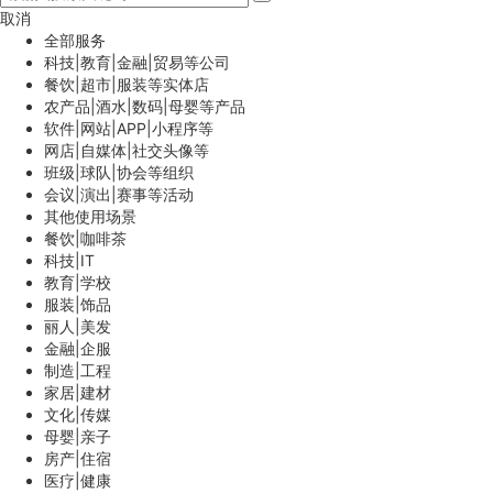
取消
全部服务
科技|教育|金融|贸易等公司
餐饮|超市|服装等实体店
农产品|酒水|数码|母婴等产品
软件|网站|APP|小程序等
网店|自媒体|社交头像等
班级|球队|协会等组织
会议|演出|赛事等活动
其他使用场景
餐饮|咖啡茶
科技|IT
教育|学校
服装|饰品
丽人|美发
金融|企服
制造|工程
家居|建材
文化|传媒
母婴|亲子
房产|住宿
医疗|健康