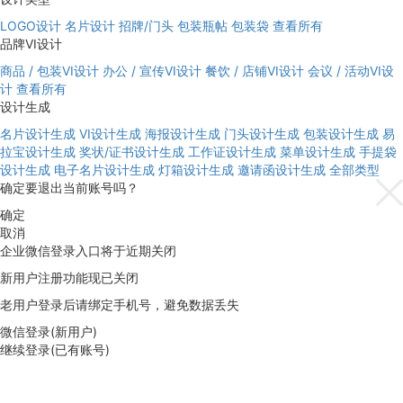
LOGO设计
名片设计
招牌/门头
包装瓶帖
包装袋
查看所有
品牌VI设计
商品 / 包装VI设计
办公 / 宣传VI设计
餐饮 / 店铺VI设计
会议 / 活动VI设
计
查看所有
设计生成
名片设计生成
VI设计生成
海报设计生成
门头设计生成
包装设计生成
易
拉宝设计生成
奖状/证书设计生成
工作证设计生成
菜单设计生成
手提袋
设计生成
电子名片设计生成
灯箱设计生成
邀请函设计生成
全部类型
确定要退出当前账号吗？
确定
取消
企业微信登录入口将于近期关闭
新用户注册功能现已关闭
老用户登录后请绑定手机号，避免数据丢失
微信登录(新用户)
继续登录(已有账号)