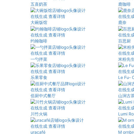
五喜奶茶
鹿咖啡
在线生成
查看详情
在线生
大碗饭馆
鹿奈
在线生成
查看详情
在线生
约翰咖啡
百思厨
在线生成
查看详情
在线生
一勺拌菜
米粉先
在线生成
查看详情
在线生
乐果零食
Le Fu- 
在线生成
查看详情
在线生
佰厨中式餐厅
山涧古
在线生成
查看详情
在线生
川竹火锅
Lumi Ro
在线生成
查看详情
在线生
uracafé
M ornb