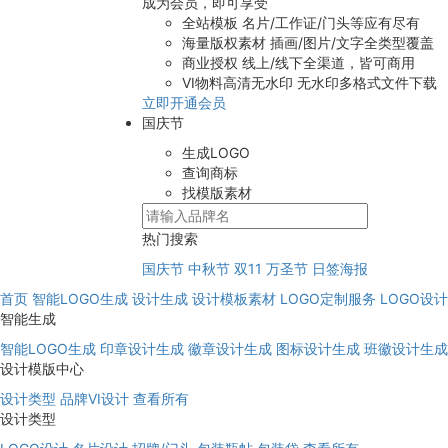
成为会员，即可享受
全站模板
名片/工作证/门头等应有尽有
海量版权素材
插画/图片/文字全类型覆盖
商业授权
线上/线下全渠道，皆可商用
VI物料高清无水印
无水印多格式文件下载
立即开通会员
国庆节
生成LOGO
查询商标
找模版素材
热门搜索
国庆节
中秋节
双11
万圣节
日签海报
首页
智能LOGO生成
设计生成
设计模板素材
LOGO定制服务
LOGO设
智能生成
智能LOGO生成
印章设计生成
徽章设计生成
图标设计生成
班徽设计生成
设计模版中心
设计类型
品牌VI设计
查看所有
设计类型