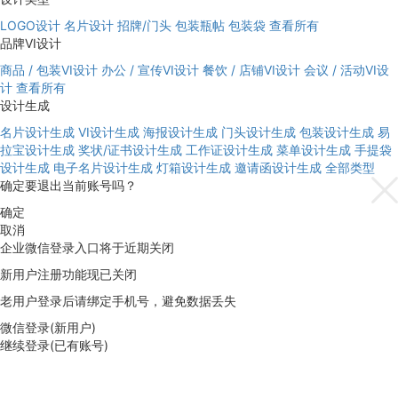
LOGO设计
名片设计
招牌/门头
包装瓶帖
包装袋
查看所有
品牌VI设计
商品 / 包装VI设计
办公 / 宣传VI设计
餐饮 / 店铺VI设计
会议 / 活动VI设
计
查看所有
设计生成
名片设计生成
VI设计生成
海报设计生成
门头设计生成
包装设计生成
易
拉宝设计生成
奖状/证书设计生成
工作证设计生成
菜单设计生成
手提袋
设计生成
电子名片设计生成
灯箱设计生成
邀请函设计生成
全部类型
确定要退出当前账号吗？
确定
取消
企业微信登录入口将于近期关闭
新用户注册功能现已关闭
老用户登录后请绑定手机号，避免数据丢失
微信登录(新用户)
继续登录(已有账号)