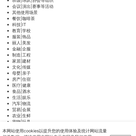
班级|球队|协会等组织
会议|演出|赛事等活动
其他使用场景
餐饮|咖啡茶
科技|IT
教育|学校
服装|饰品
丽人|美发
金融|企服
制造|工程
家居|建材
文化|传媒
母婴|亲子
房产|住宿
医疗|健康
食品|酒水
生活|娱乐
汽车|物流
贸易|会展
农业|生鲜
宠物|玩具
能源|环保
本网站使用cookies以提升您的使用体验及统计网站流量
体育|游戏