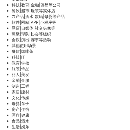
科技|教育|金融|贸易等公司
餐饮|超市|服装等实体店
农产品|酒水|数码|母婴等产品
软件|网站|APP|小程序等
网店|自媒体|社交头像等
班级|球队|协会等组织
会议|演出|赛事等活动
其他使用场景
餐饮|咖啡茶
科技|IT
教育|学校
服装|饰品
丽人|美发
金融|企服
制造|工程
家居|建材
文化|传媒
母婴|亲子
房产|住宿
医疗|健康
食品|酒水
生活|娱乐