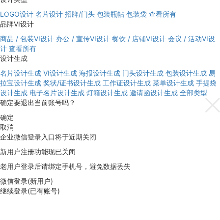
LOGO设计
名片设计
招牌/门头
包装瓶帖
包装袋
查看所有
品牌VI设计
商品 / 包装VI设计
办公 / 宣传VI设计
餐饮 / 店铺VI设计
会议 / 活动VI设
计
查看所有
设计生成
名片设计生成
VI设计生成
海报设计生成
门头设计生成
包装设计生成
易
拉宝设计生成
奖状/证书设计生成
工作证设计生成
菜单设计生成
手提袋
设计生成
电子名片设计生成
灯箱设计生成
邀请函设计生成
全部类型
确定要退出当前账号吗？
确定
取消
企业微信登录入口将于近期关闭
新用户注册功能现已关闭
老用户登录后请绑定手机号，避免数据丢失
微信登录(新用户)
继续登录(已有账号)