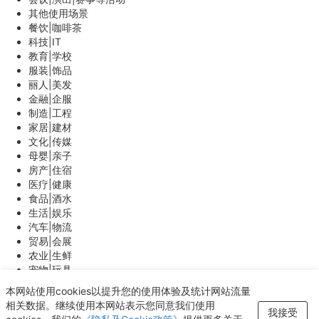
其他使用场景
餐饮|咖啡茶
科技|IT
教育|学校
服装|饰品
丽人|美发
金融|企服
制造|工程
家居|建材
文化|传媒
母婴|亲子
房产|住宿
医疗|健康
食品|酒水
生活|娱乐
汽车|物流
贸易|会展
农业|生鲜
宠物|玩具
能源|环保
本网站使用cookies以提升您的使用体验及统计网站流量
体育|游戏
相关数据。继续使用本网站表示您同意我们使用
我接受
其他