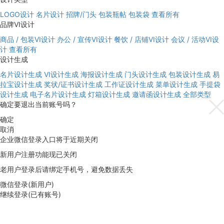
LOGO设计
名片设计
招牌/门头
包装瓶帖
包装袋
查看所有
品牌VI设计
商品 / 包装VI设计
办公 / 宣传VI设计
餐饮 / 店铺VI设计
会议 / 活动VI设
计
查看所有
设计生成
名片设计生成
VI设计生成
海报设计生成
门头设计生成
包装设计生成
易
拉宝设计生成
奖状/证书设计生成
工作证设计生成
菜单设计生成
手提袋
设计生成
电子名片设计生成
灯箱设计生成
邀请函设计生成
全部类型
确定要退出当前账号吗？
确定
取消
企业微信登录入口将于近期关闭
新用户注册功能现已关闭
老用户登录后请绑定手机号，避免数据丢失
微信登录(新用户)
继续登录(已有账号)