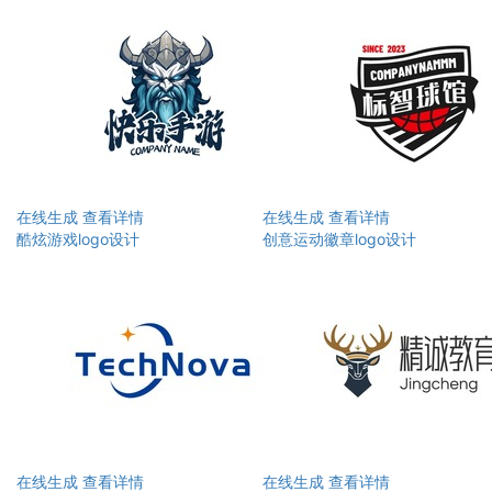
在线生成
查看详情
在线生成
查看详情
酷炫游戏logo设计
创意运动徽章logo设计
在线生成
查看详情
在线生成
查看详情