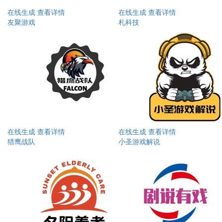
在线生成
查看详情
在线生成
查看详情
友聚游戏
札科技
在线生成
查看详情
在线生成
查看详情
猎鹰战队
小圣游戏解说