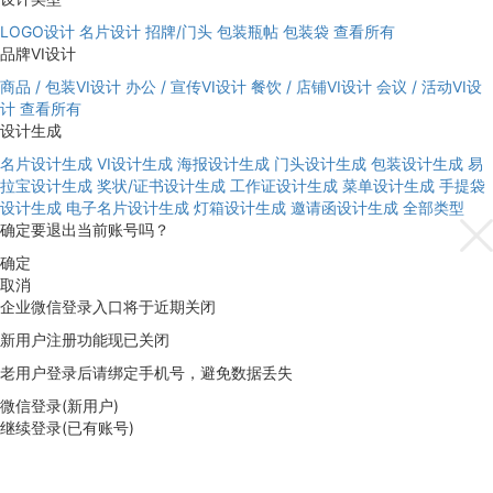
LOGO设计
名片设计
招牌/门头
包装瓶帖
包装袋
查看所有
品牌VI设计
商品 / 包装VI设计
办公 / 宣传VI设计
餐饮 / 店铺VI设计
会议 / 活动VI设
计
查看所有
设计生成
名片设计生成
VI设计生成
海报设计生成
门头设计生成
包装设计生成
易
拉宝设计生成
奖状/证书设计生成
工作证设计生成
菜单设计生成
手提袋
设计生成
电子名片设计生成
灯箱设计生成
邀请函设计生成
全部类型
确定要退出当前账号吗？
确定
取消
企业微信登录入口将于近期关闭
新用户注册功能现已关闭
老用户登录后请绑定手机号，避免数据丢失
微信登录(新用户)
继续登录(已有账号)