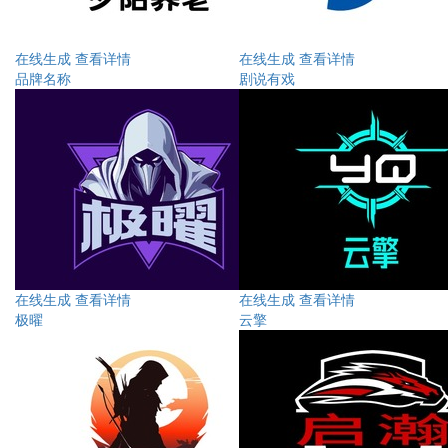
在线生成
查看详情
在线生成
查看详情
品牌名称
剧说有戏
在线生成
查看详情
在线生成
查看详情
极曜
云擎