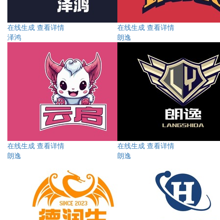
在线生成
查看详情
在线生成
查看详情
泽鸿
朗逸
在线生成
查看详情
在线生成
查看详情
朗逸
朗逸