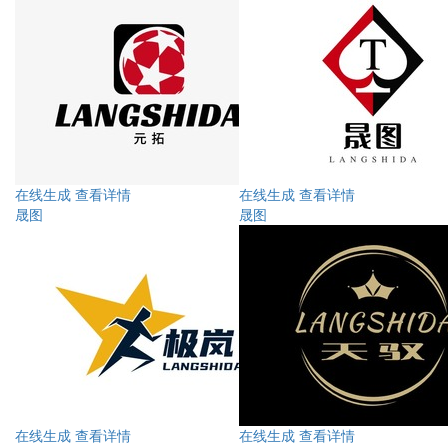
在线生成
查看详情
在线生成
查看详情
晟图
晟图
在线生成
查看详情
在线生成
查看详情