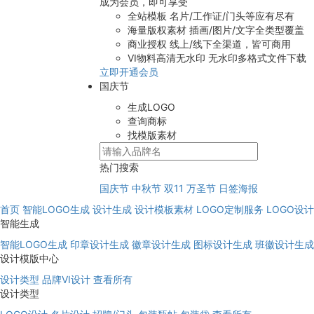
成为会员，即可享受
全站模板
名片/工作证/门头等应有尽有
海量版权素材
插画/图片/文字全类型覆盖
商业授权
线上/线下全渠道，皆可商用
VI物料高清无水印
无水印多格式文件下载
立即开通会员
国庆节
生成LOGO
查询商标
找模版素材
热门搜索
国庆节
中秋节
双11
万圣节
日签海报
首页
智能LOGO生成
设计生成
设计模板素材
LOGO定制服务
LOGO设
智能生成
智能LOGO生成
印章设计生成
徽章设计生成
图标设计生成
班徽设计生成
设计模版中心
设计类型
品牌VI设计
查看所有
设计类型