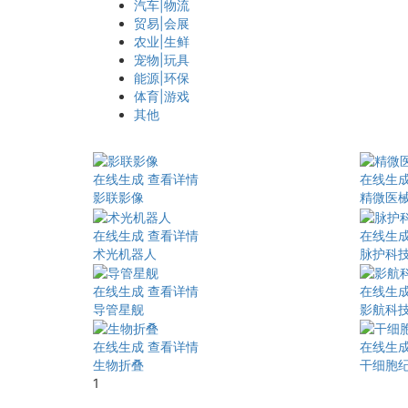
汽车|物流
贸易|会展
农业|生鲜
宠物|玩具
能源|环保
体育|游戏
其他
在线生成
查看详情
在线生
影联影像
精微医
在线生成
查看详情
在线生
术光机器人
脉护科
在线生成
查看详情
在线生
导管星舰
影航科
在线生成
查看详情
在线生
生物折叠
干细胞
1