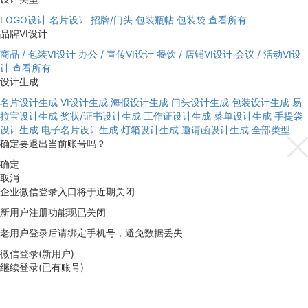
LOGO设计
名片设计
招牌/门头
包装瓶帖
包装袋
查看所有
品牌VI设计
商品 / 包装VI设计
办公 / 宣传VI设计
餐饮 / 店铺VI设计
会议 / 活动VI设
计
查看所有
设计生成
名片设计生成
VI设计生成
海报设计生成
门头设计生成
包装设计生成
易
拉宝设计生成
奖状/证书设计生成
工作证设计生成
菜单设计生成
手提袋
设计生成
电子名片设计生成
灯箱设计生成
邀请函设计生成
全部类型
确定要退出当前账号吗？
确定
取消
企业微信登录入口将于近期关闭
新用户注册功能现已关闭
老用户登录后请绑定手机号，避免数据丢失
微信登录(新用户)
继续登录(已有账号)