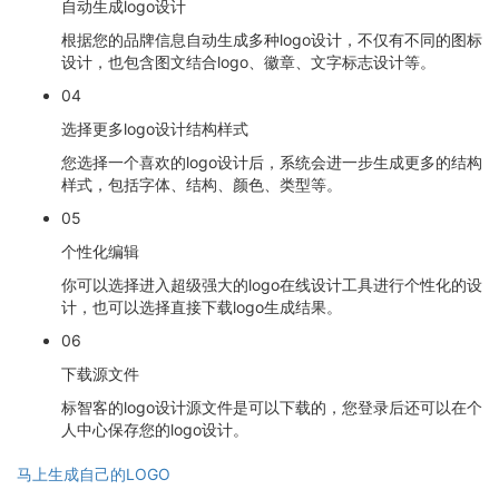
自动生成logo设计
根据您的品牌信息自动生成多种logo设计，不仅有不同的图标
设计，也包含图文结合logo、徽章、文字标志设计等。
04
选择更多logo设计结构样式
您选择一个喜欢的logo设计后，系统会进一步生成更多的结构
样式，包括字体、结构、颜色、类型等。
05
个性化编辑
你可以选择进入超级强大的logo在线设计工具进行个性化的设
计，也可以选择直接下载logo生成结果。
06
下载源文件
标智客的logo设计源文件是可以下载的，您登录后还可以在个
人中心保存您的logo设计。
马上生成自己的LOGO