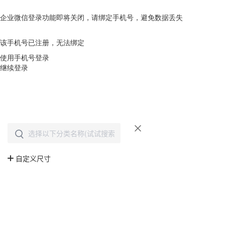
企业微信登录功能即将关闭，请绑定手机号，避免数据丢失
去绑定
该手机号已注册，无法绑定
使用手机号登录
继续登录