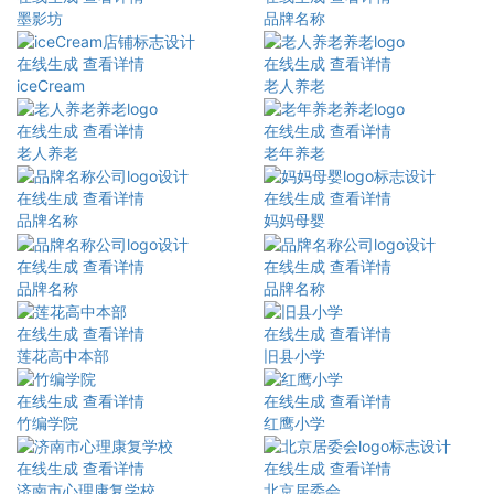
墨影坊
品牌名称
在线生成
查看详情
在线生成
查看详情
iceCream
老人养老
在线生成
查看详情
在线生成
查看详情
老人养老
老年养老
在线生成
查看详情
在线生成
查看详情
品牌名称
妈妈母婴
在线生成
查看详情
在线生成
查看详情
品牌名称
品牌名称
在线生成
查看详情
在线生成
查看详情
莲花高中本部
旧县小学
在线生成
查看详情
在线生成
查看详情
竹编学院
红鹰小学
在线生成
查看详情
在线生成
查看详情
济南市心理康复学校
北京居委会