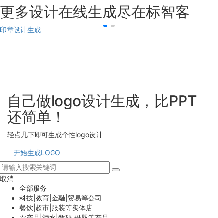
更多设计在线生成尽在标智客
印章设计生成
自己做logo设计生成，比PPT
还简单！
轻点几下即可生成个性logo设计
开始生成LOGO
取消
全部服务
科技|教育|金融|贸易等公司
餐饮|超市|服装等实体店
农产品|酒水|数码|母婴等产品