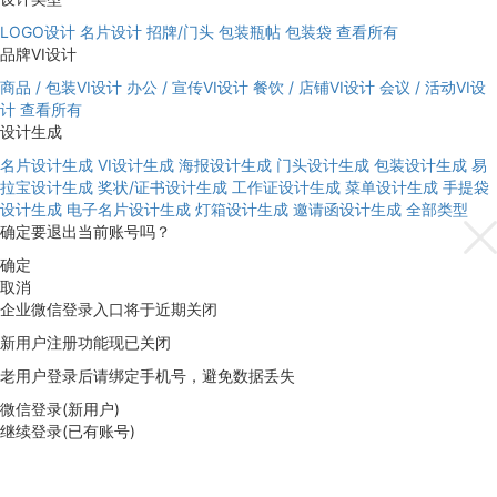
LOGO设计
名片设计
招牌/门头
包装瓶帖
包装袋
查看所有
品牌VI设计
商品 / 包装VI设计
办公 / 宣传VI设计
餐饮 / 店铺VI设计
会议 / 活动VI设
计
查看所有
设计生成
名片设计生成
VI设计生成
海报设计生成
门头设计生成
包装设计生成
易
拉宝设计生成
奖状/证书设计生成
工作证设计生成
菜单设计生成
手提袋
设计生成
电子名片设计生成
灯箱设计生成
邀请函设计生成
全部类型
确定要退出当前账号吗？
确定
取消
企业微信登录入口将于近期关闭
新用户注册功能现已关闭
老用户登录后请绑定手机号，避免数据丢失
微信登录(新用户)
继续登录(已有账号)