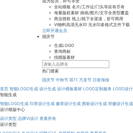
成为会员，即可享受
全站模板
名片/工作证/门头等应有尽有
海量版权素材
插画/图片/文字全类型覆盖
商业授权
线上/线下全渠道，皆可商用
VI物料高清无水印
无水印多格式文件下载
立即开通会员
国庆节
生成LOGO
查询商标
找模版素材
热门搜索
国庆节
中秋节
双11
万圣节
日签海报
首页
智能LOGO生成
设计生成
设计模板素材
LOGO定制服务
LOGO设
智能生成
智能LOGO生成
印章设计生成
徽章设计生成
图标设计生成
班徽设计生成
设计模版中心
设计类型
品牌VI设计
查看所有
设计类型