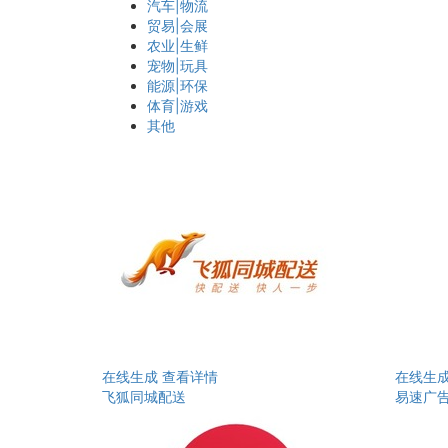
汽车|物流
贸易|会展
农业|生鲜
宠物|玩具
能源|环保
体育|游戏
其他
在线生成
查看详情
在线生
飞狐同城配送
易速广