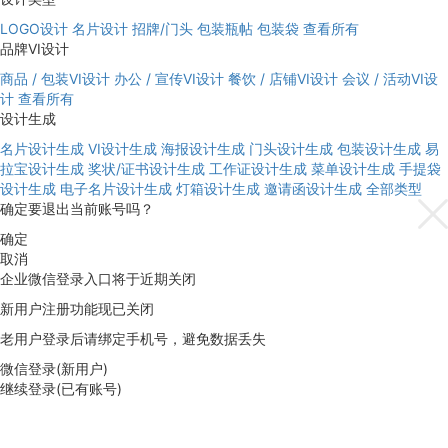
LOGO设计
名片设计
招牌/门头
包装瓶帖
包装袋
查看所有
品牌VI设计
商品 / 包装VI设计
办公 / 宣传VI设计
餐饮 / 店铺VI设计
会议 / 活动VI设
计
查看所有
设计生成
名片设计生成
VI设计生成
海报设计生成
门头设计生成
包装设计生成
易
拉宝设计生成
奖状/证书设计生成
工作证设计生成
菜单设计生成
手提袋
设计生成
电子名片设计生成
灯箱设计生成
邀请函设计生成
全部类型
确定要退出当前账号吗？
确定
取消
企业微信登录入口将于近期关闭
新用户注册功能现已关闭
老用户登录后请绑定手机号，避免数据丢失
微信登录(新用户)
继续登录(已有账号)