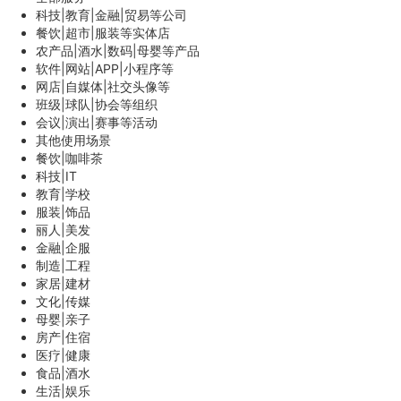
科技|教育|金融|贸易等公司
餐饮|超市|服装等实体店
农产品|酒水|数码|母婴等产品
软件|网站|APP|小程序等
网店|自媒体|社交头像等
班级|球队|协会等组织
会议|演出|赛事等活动
其他使用场景
餐饮|咖啡茶
科技|IT
教育|学校
服装|饰品
丽人|美发
金融|企服
制造|工程
家居|建材
文化|传媒
母婴|亲子
房产|住宿
医疗|健康
食品|酒水
生活|娱乐