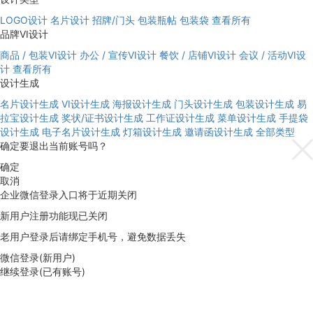
LOGO设计
名片设计
招牌/门头
包装瓶帖
包装袋
查看所有
品牌VI设计
商品 / 包装VI设计
办公 / 宣传VI设计
餐饮 / 店铺VI设计
会议 / 活动VI设
计
查看所有
设计生成
名片设计生成
VI设计生成
海报设计生成
门头设计生成
包装设计生成
易
拉宝设计生成
奖状/证书设计生成
工作证设计生成
菜单设计生成
手提袋
设计生成
电子名片设计生成
灯箱设计生成
邀请函设计生成
全部类型
确定要退出当前账号吗？
确定
取消
企业微信登录入口将于近期关闭
新用户注册功能现已关闭
老用户登录后请绑定手机号，避免数据丢失
微信登录(新用户)
继续登录(已有账号)