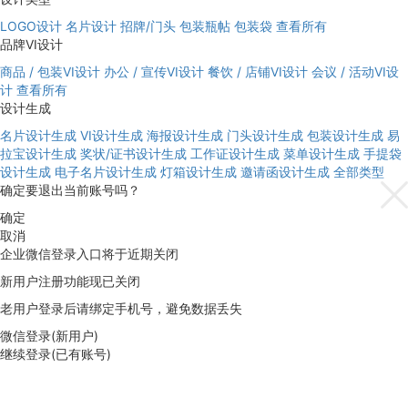
LOGO设计
名片设计
招牌/门头
包装瓶帖
包装袋
查看所有
品牌VI设计
商品 / 包装VI设计
办公 / 宣传VI设计
餐饮 / 店铺VI设计
会议 / 活动VI设
计
查看所有
设计生成
名片设计生成
VI设计生成
海报设计生成
门头设计生成
包装设计生成
易
拉宝设计生成
奖状/证书设计生成
工作证设计生成
菜单设计生成
手提袋
设计生成
电子名片设计生成
灯箱设计生成
邀请函设计生成
全部类型
确定要退出当前账号吗？
确定
取消
企业微信登录入口将于近期关闭
新用户注册功能现已关闭
老用户登录后请绑定手机号，避免数据丢失
微信登录(新用户)
继续登录(已有账号)