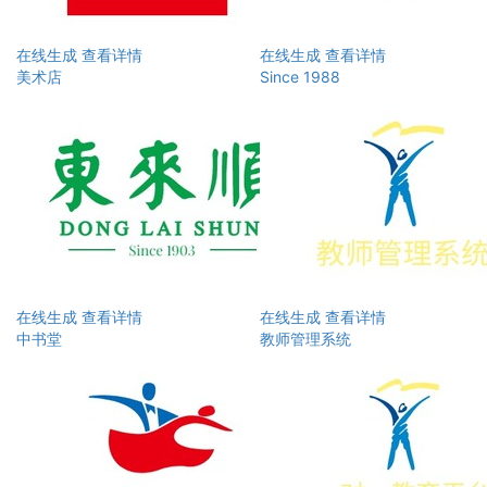
在线生成
查看详情
在线生成
查看详情
美术店
Since 1988
在线生成
查看详情
在线生成
查看详情
中书堂
教师管理系统