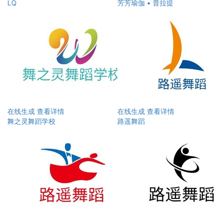
LQ
芳芳瑜伽 • 普拉提
在线生成
查看详情
在线生成
查看详情
舞之灵舞蹈学校
路遥舞蹈