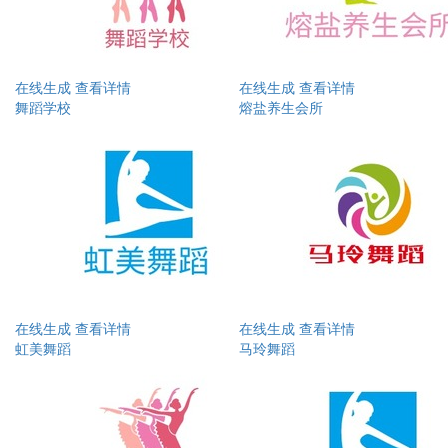
在线生成
查看详情
在线生成
查看详情
舞蹈学校
熔盐养生会所
在线生成
查看详情
在线生成
查看详情
虹美舞蹈
马玲舞蹈