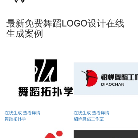
最新免费舞蹈LOGO设计在线
生成案例
在线生成
查看详情
在线生成
查看详情
舞蹈拓扑学
貂蝉舞蹈工作室