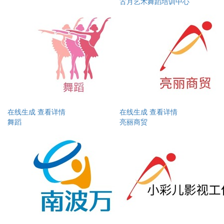
古月艺术舞蹈培训中心
在线生成
查看详情
在线生成
查看详情
舞蹈
亮丽商贸