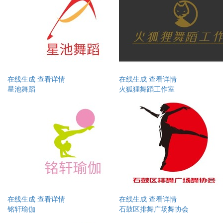
在线生成
查看详情
在线生成
查看详情
星池舞蹈
火狐狸舞蹈工作室
在线生成
查看详情
在线生成
查看详情
铭轩瑜伽
石鼓区排舞广场舞协会