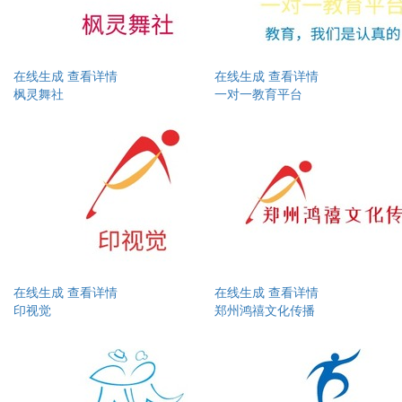
在线生成
查看详情
在线生成
查看详情
枫灵舞社
一对一教育平台
在线生成
查看详情
在线生成
查看详情
印视觉
郑州鸿禧文化传播