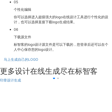
05
个性化编辑
你可以选择进入超级强大的logo在线设计工具进行个性化的设
计，也可以选择直接下载logo生成结果。
06
下载源文件
标智客的logo设计源文件是可以下载的，您登录后还可以在个
人中心保存您的logo设计。
马上生成自己的LOGO
更多设计在线生成尽在标智客
印章设计生成