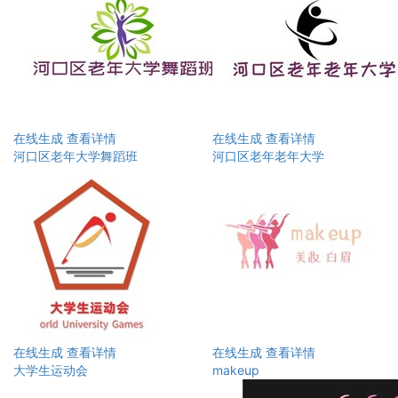
在线生成
查看详情
在线生成
查看详情
河口区老年大学舞蹈班
河口区老年老年大学
在线生成
查看详情
在线生成
查看详情
大学生运动会
makeup