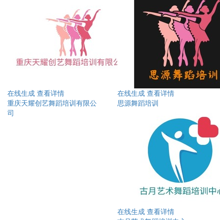
在线生成
查看详情
在线生成
查看详情
重庆天耀创艺舞蹈培训有限公
思源舞蹈培训
司
在线生成
查看详情