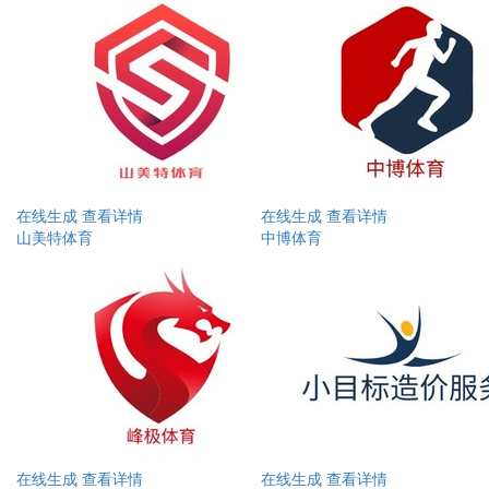
在线生成
查看详情
在线生成
查看详情
山美特体育
中博体育
在线生成
查看详情
在线生成
查看详情