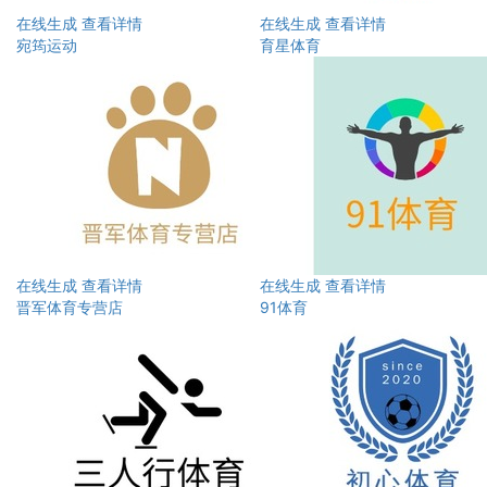
在线生成
查看详情
在线生成
查看详情
宛筠运动
育星体育
在线生成
查看详情
在线生成
查看详情
晋军体育专营店
91体育