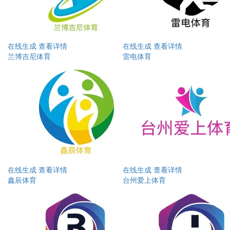
在线生成
查看详情
在线生成
查看详情
兰博吉尼体育
雷电体育
在线生成
查看详情
在线生成
查看详情
鑫辰体育
台州爱上体育