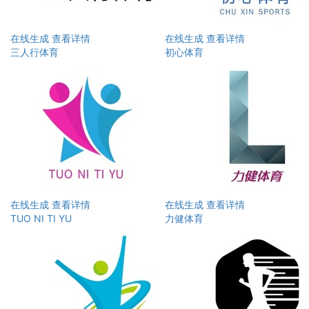
在线生成
查看详情
在线生成
查看详情
三人行体育
初心体育
在线生成
查看详情
在线生成
查看详情
TUO NI TI YU
力健体育