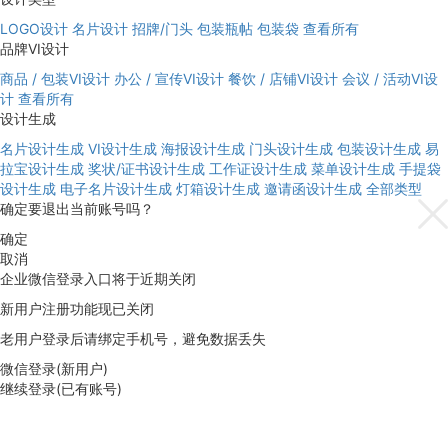
LOGO设计
名片设计
招牌/门头
包装瓶帖
包装袋
查看所有
品牌VI设计
商品 / 包装VI设计
办公 / 宣传VI设计
餐饮 / 店铺VI设计
会议 / 活动VI设
计
查看所有
设计生成
名片设计生成
VI设计生成
海报设计生成
门头设计生成
包装设计生成
易
拉宝设计生成
奖状/证书设计生成
工作证设计生成
菜单设计生成
手提袋
设计生成
电子名片设计生成
灯箱设计生成
邀请函设计生成
全部类型
确定要退出当前账号吗？
确定
取消
企业微信登录入口将于近期关闭
新用户注册功能现已关闭
老用户登录后请绑定手机号，避免数据丢失
微信登录(新用户)
继续登录(已有账号)