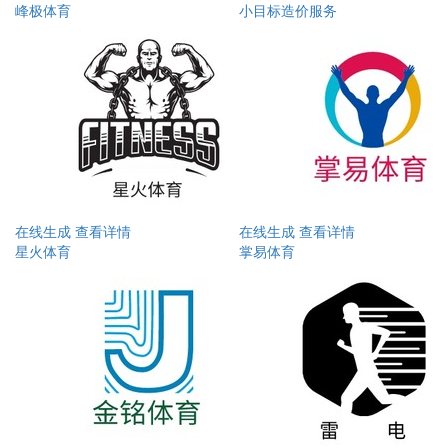
峰极体育
小目标造价服务
在线生成
查看详情
在线生成
查看详情
星火体育
掌易体育