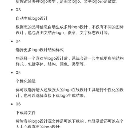
析你适合哪种logo类型，是图文logo、文字logo还是徽章。
03
自动生成logo设计
根据您的品牌信息自动生成多种logo设计，不仅有不同的图标
设计，也包含图文结合logo、徽章、文字标志设计等。
04
选择更多logo设计结构样式
您选择一个喜欢的logo设计后，系统会进一步生成更多的结构
样式，包括字体、结构、颜色、类型等。
05
个性化编辑
你可以选择进入超级强大的logo在线设计工具进行个性化的设
计，也可以选择直接下载logo生成结果。
06
下载源文件
标智客的logo设计源文件是可以下载的，您登录后还可以在个
人中心保存您的logo设计。