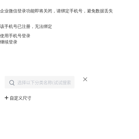
企业微信登录功能即将关闭，请绑定手机号，避免数据丢失
去绑定
该手机号已注册，无法绑定
使用手机号登录
继续登录