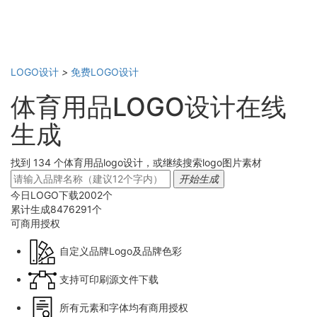
LOGO设计
>
免费LOGO设计
体育用品LOGO设计在线
生成
找到 134 个体育用品logo设计，或继续搜索logo图片素材
开始生成
今日LOGO下载
2002
个
累计生成
8476291
个
可商用
授权
自定义品牌Logo及品牌色彩
支持可印刷源文件下载
所有元素和字体均有商用授权