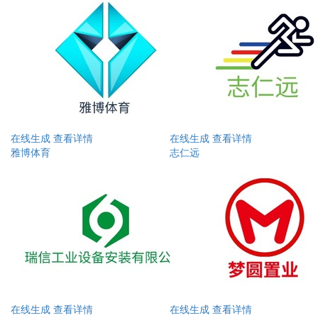
在线生成
查看详情
在线生成
查看详情
雅博体育
志仁远
在线生成
查看详情
在线生成
查看详情