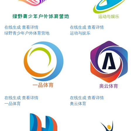
在线生成
查看详情
在线生成
查看详情
绿野青少年户外体育营地
运动与娱乐
在线生成
查看详情
在线生成
查看详情
一品体育
奥云体育