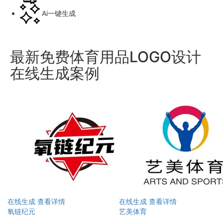
Ai一键生成
最新免费体育用品LOGO设计
在线生成案例
在线生成
查看详情
在线生成
查看详情
氧链纪元
艺美体育