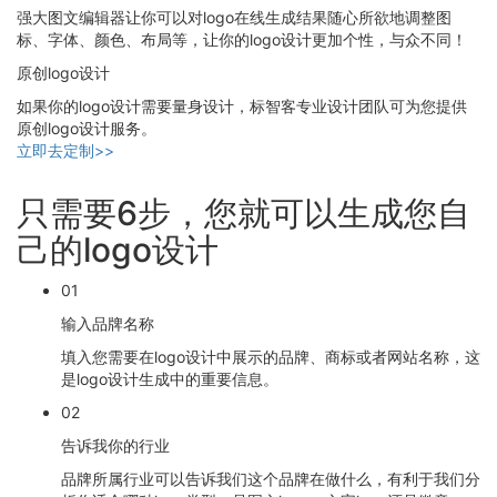
强大图文编辑器让你可以对logo在线生成结果随心所欲地调整图
标、字体、颜色、布局等，让你的logo设计更加个性，与众不同！
原创logo设计
如果你的logo设计需要量身设计，标智客专业设计团队可为您提供
原创logo设计服务。
立即去定制>>
只需要6步，您就可以生成您自
己的logo设计
01
输入品牌名称
填入您需要在logo设计中展示的品牌、商标或者网站名称，这
是logo设计生成中的重要信息。
02
告诉我你的行业
品牌所属行业可以告诉我们这个品牌在做什么，有利于我们分