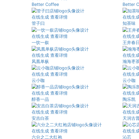
Better Coffee
Better 
在线生成
查看详情
在线生
管子曰
知茶味
在线生成
查看详情
在线生
一饮一叙
王井春
在线生成
查看详情
在线生
凤凰单枞
瀚海枣
在线生成
查看详情
在线生
云小咖
云小咖
在线生成
查看详情
在线生
醇香一品
陶乐凯
在线生成
查看详情
在线生
安吉白茶
天润古
在线生成
查看详情
在线生
六分之二大红袍
沁芯