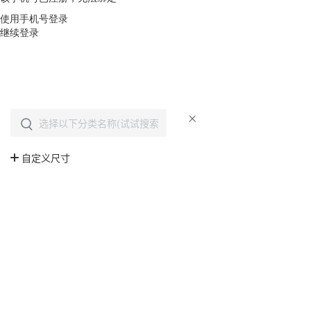
使用手机号登录
继续登录