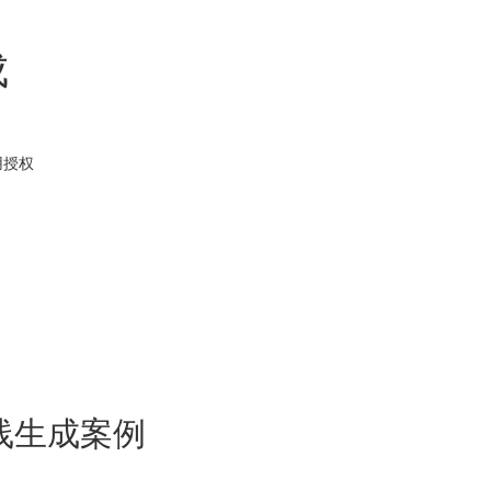
成
用
授权
线生成案例