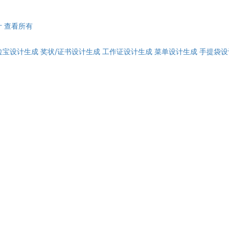
计
查看所有
拉宝设计生成
奖状/证书设计生成
工作证设计生成
菜单设计生成
手提袋设