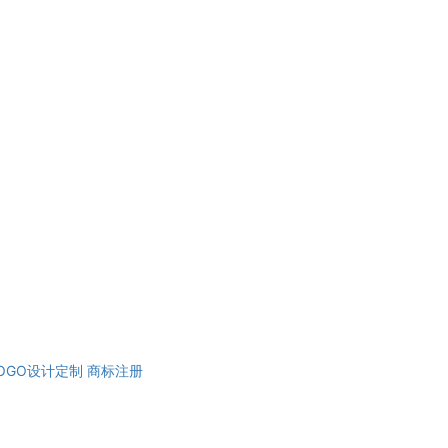
OGO设计定制
商标注册