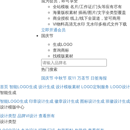
成为会员，即可享受
全站模板
名片/工作证/门头等应有尽有
海量版权素材
插画/图片/文字全类型覆盖
商业授权
线上/线下全渠道，皆可商用
VI物料高清无水印
无水印多格式文件下载
立即开通会员
国庆节
生成LOGO
查询商标
找模版素材
热门搜索
国庆节
中秋节
双11
万圣节
日签海报
首页
智能LOGO生成
设计生成
设计模板素材
LOGO定制服务
LOGO设
智能生成
智能LOGO生成
印章设计生成
徽章设计生成
图标设计生成
班徽设计生成
设计模版中心
设计类型
品牌VI设计
查看所有
设计类型