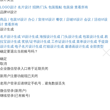
LOGO设计
名片设计
招牌/门头
包装瓶帖
包装袋
查看所有
品牌VI设计
商品 / 包装VI设计
办公 / 宣传VI设计
餐饮 / 店铺VI设计
会议 / 活动VI设
计
查看所有
设计生成
名片设计生成
VI设计生成
海报设计生成
门头设计生成
包装设计生成
易
拉宝设计生成
奖状/证书设计生成
工作证设计生成
菜单设计生成
手提袋
设计生成
电子名片设计生成
灯箱设计生成
邀请函设计生成
全部类型
确定要退出当前账号吗？
确定
取消
企业微信登录入口将于近期关闭
新用户注册功能现已关闭
老用户登录后请绑定手机号，避免数据丢失
微信登录(新用户)
继续登录(已有账号)