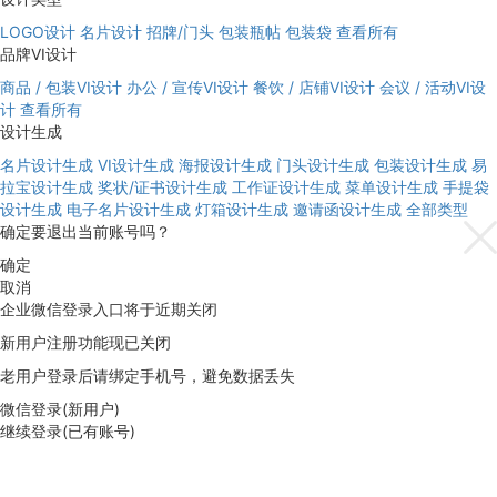
LOGO设计
名片设计
招牌/门头
包装瓶帖
包装袋
查看所有
品牌VI设计
商品 / 包装VI设计
办公 / 宣传VI设计
餐饮 / 店铺VI设计
会议 / 活动VI设
计
查看所有
设计生成
名片设计生成
VI设计生成
海报设计生成
门头设计生成
包装设计生成
易
拉宝设计生成
奖状/证书设计生成
工作证设计生成
菜单设计生成
手提袋
设计生成
电子名片设计生成
灯箱设计生成
邀请函设计生成
全部类型
确定要退出当前账号吗？
确定
取消
企业微信登录入口将于近期关闭
新用户注册功能现已关闭
老用户登录后请绑定手机号，避免数据丢失
微信登录(新用户)
继续登录(已有账号)