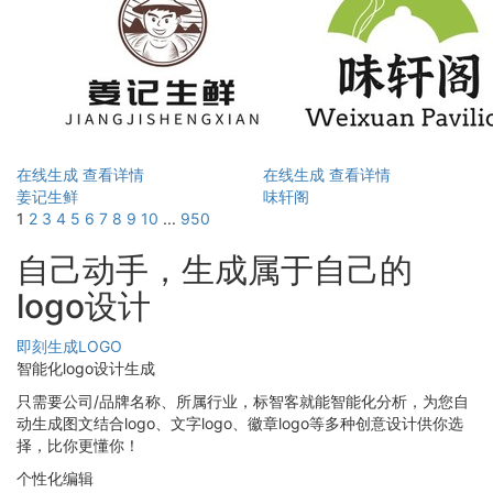
在线生成
查看详情
在线生成
查看详情
姜记生鲜
味轩阁
1
2
3
4
5
6
7
8
9
10
...
950
自己动手，生成属于自己的
logo设计
即刻生成LOGO
智能化logo设计生成
只需要公司/品牌名称、所属行业，标智客就能智能化分析，为您自
动生成图文结合logo、文字logo、徽章logo等多种创意设计供你选
择，比你更懂你！
个性化编辑