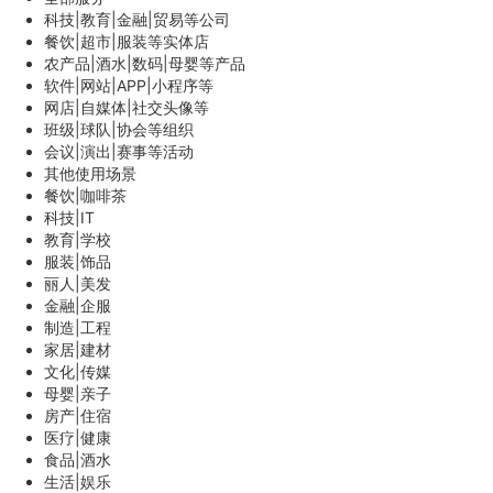
科技|教育|金融|贸易等公司
餐饮|超市|服装等实体店
农产品|酒水|数码|母婴等产品
软件|网站|APP|小程序等
网店|自媒体|社交头像等
班级|球队|协会等组织
会议|演出|赛事等活动
其他使用场景
餐饮|咖啡茶
科技|IT
教育|学校
服装|饰品
丽人|美发
金融|企服
制造|工程
家居|建材
文化|传媒
母婴|亲子
房产|住宿
医疗|健康
食品|酒水
生活|娱乐