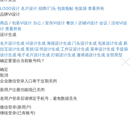
LOGO设计
名片设计
招牌/门头
包装瓶帖
包装袋
查看所有
品牌VI设计
商品 / 包装VI设计
办公 / 宣传VI设计
餐饮 / 店铺VI设计
会议 / 活动VI设
计
查看所有
设计生成
名片设计生成
VI设计生成
海报设计生成
门头设计生成
包装设计生成
易
拉宝设计生成
奖状/证书设计生成
工作证设计生成
菜单设计生成
手提袋
设计生成
电子名片设计生成
灯箱设计生成
邀请函设计生成
全部类型
确定要退出当前账号吗？
确定
取消
企业微信登录入口将于近期关闭
新用户注册功能现已关闭
老用户登录后请绑定手机号，避免数据丢失
微信登录(新用户)
继续登录(已有账号)