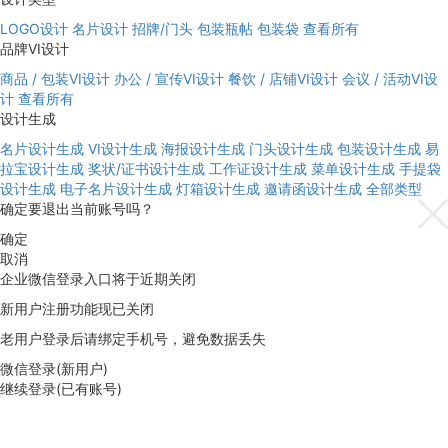
LOGO设计
名片设计
招牌/门头
包装瓶帖
包装袋
查看所有
品牌VI设计
商品 / 包装VI设计
办公 / 宣传VI设计
餐饮 / 店铺VI设计
会议 / 活动VI设
计
查看所有
设计生成
名片设计生成
VI设计生成
海报设计生成
门头设计生成
包装设计生成
易
拉宝设计生成
奖状/证书设计生成
工作证设计生成
菜单设计生成
手提袋
设计生成
电子名片设计生成
灯箱设计生成
邀请函设计生成
全部类型
确定要退出当前账号吗？
确定
取消
企业微信登录入口将于近期关闭
新用户注册功能现已关闭
老用户登录后请绑定手机号，避免数据丢失
微信登录(新用户)
继续登录(已有账号)