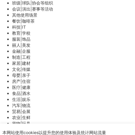
班级|球队|协会等组织
会议|演出|赛事等活动
其他使用场景
餐饮|咖啡茶
科技|IT
教育|学校
服装|饰品
丽人|美发
金融|企服
制造|工程
家居|建材
文化|传媒
母婴|亲子
房产|住宿
医疗|健康
食品|酒水
生活|娱乐
汽车|物流
贸易|会展
农业|生鲜
宠物|玩具
能源|环保
本网站使用cookies以提升您的使用体验及统计网站流量