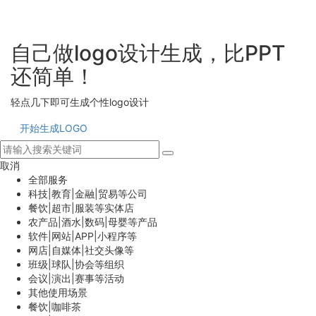
自己做logo设计生成，比PPT
还简单！
轻点几下即可生成个性logo设计
开始生成LOGO
取消
全部服务
科技|教育|金融|贸易等公司
餐饮|超市|服装等实体店
农产品|酒水|数码|母婴等产品
软件|网站|APP|小程序等
网店|自媒体|社交头像等
班级|球队|协会等组织
会议|演出|赛事等活动
其他使用场景
餐饮|咖啡茶