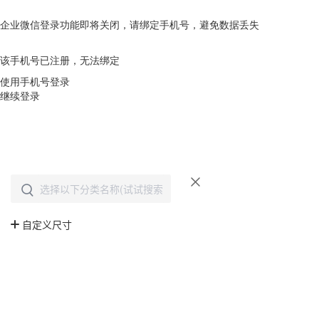
企业微信登录功能即将关闭，请绑定手机号，避免数据丢失
去绑定
该手机号已注册，无法绑定
使用手机号登录
继续登录