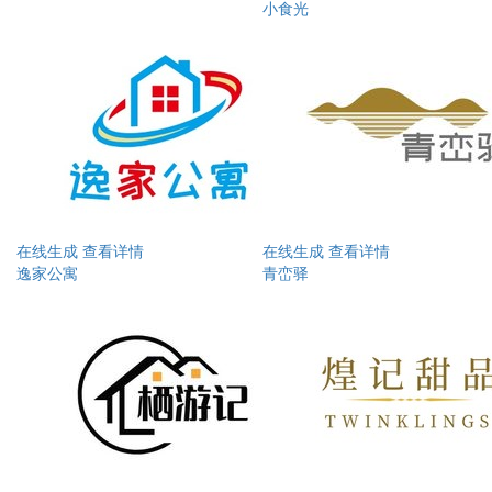
小食光
在线生成
查看详情
在线生成
查看详情
逸家公寓
青峦驿