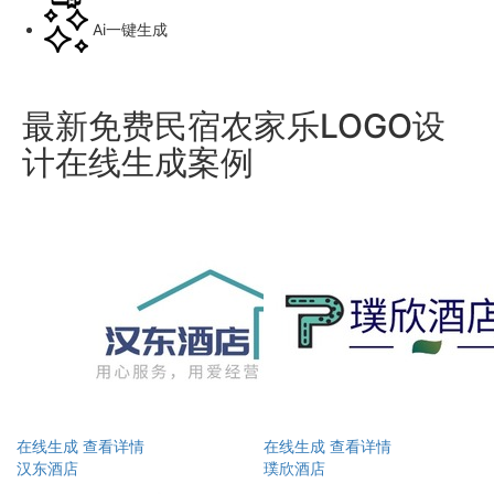
Ai一键生成
最新免费民宿农家乐LOGO设
计在线生成案例
在线生成
查看详情
在线生成
查看详情
汉东酒店
璞欣酒店