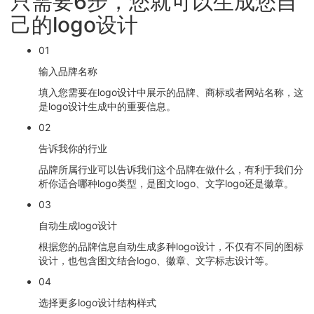
只需要6步，您就可以生成您自
己的logo设计
01
输入品牌名称
填入您需要在logo设计中展示的品牌、商标或者网站名称，这
是logo设计生成中的重要信息。
02
告诉我你的行业
品牌所属行业可以告诉我们这个品牌在做什么，有利于我们分
析你适合哪种logo类型，是图文logo、文字logo还是徽章。
03
自动生成logo设计
根据您的品牌信息自动生成多种logo设计，不仅有不同的图标
设计，也包含图文结合logo、徽章、文字标志设计等。
04
选择更多logo设计结构样式