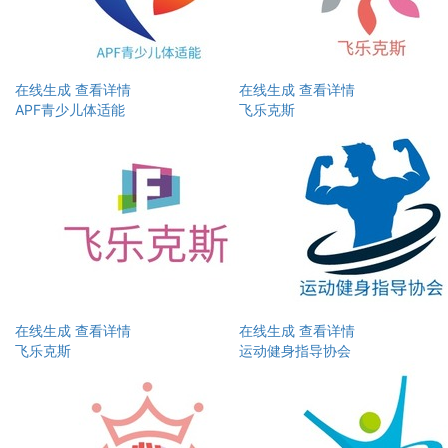
在线生成
查看详情
在线生成
查看详情
APF青少儿体适能
飞乐克斯
在线生成
查看详情
在线生成
查看详情
飞乐克斯
运动健身指导协会