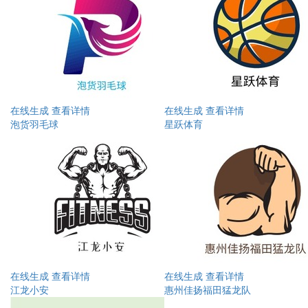
在线生成
查看详情
在线生成
查看详情
泡货羽毛球
星跃体育
在线生成
查看详情
在线生成
查看详情
江龙小安
惠州佳扬福田猛龙队