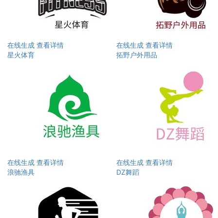
在线生成
查看详情
在线生成
查看详情
星火体育
拓野户外用品
在线生成
查看详情
在线生成
查看详情
浪驰渔具
DZ舞蹈