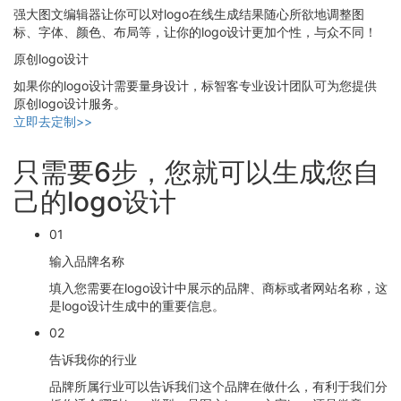
强大图文编辑器让你可以对logo在线生成结果随心所欲地调整图
标、字体、颜色、布局等，让你的logo设计更加个性，与众不同！
原创logo设计
如果你的logo设计需要量身设计，标智客专业设计团队可为您提供
原创logo设计服务。
立即去定制>>
只需要6步，您就可以生成您自
己的logo设计
01
输入品牌名称
填入您需要在logo设计中展示的品牌、商标或者网站名称，这
是logo设计生成中的重要信息。
02
告诉我你的行业
品牌所属行业可以告诉我们这个品牌在做什么，有利于我们分