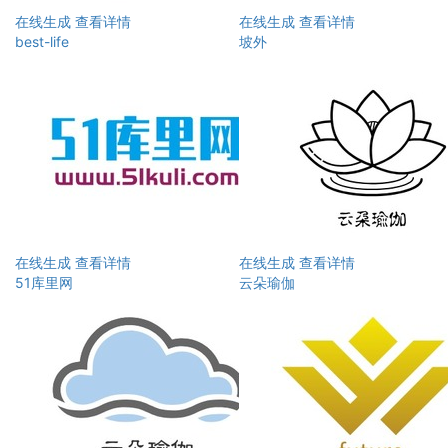
在线生成
查看详情
在线生成
查看详情
best-life
坡外
在线生成
查看详情
在线生成
查看详情
51库里网
云朵瑜伽