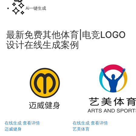
Ai一键生成
最新免费其他体育|电竞LOGO
设计在线生成案例
在线生成
查看详情
在线生成
查看详情
迈威健身
艺美体育