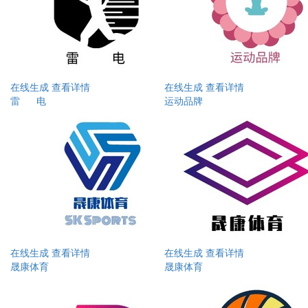
在线生成
查看详情
在线生成
查看详情
雷 电
运动品牌
在线生成
查看详情
在线生成
查看详情
晟康体育
晟康体育