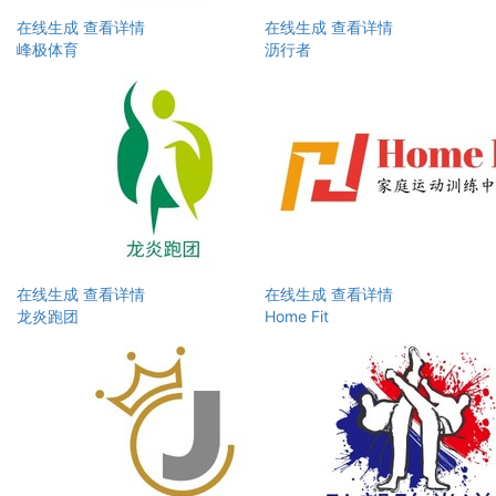
在线生成
查看详情
在线生成
查看详情
峰极体育
沥行者
在线生成
查看详情
在线生成
查看详情
龙炎跑团
Home Fit