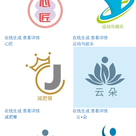
在线生成
查看详情
在线生成
查看详情
心匠
运动与娱乐
在线生成
查看详情
在线生成
查看详情
减肥餐
云•朵