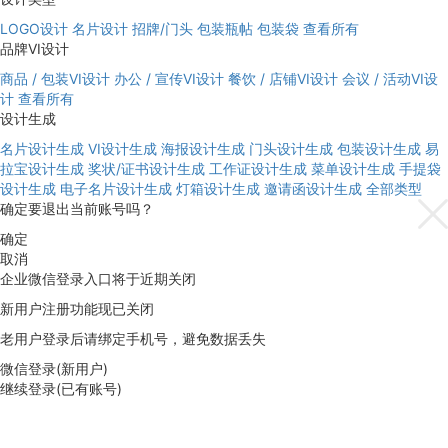
LOGO设计
名片设计
招牌/门头
包装瓶帖
包装袋
查看所有
品牌VI设计
商品 / 包装VI设计
办公 / 宣传VI设计
餐饮 / 店铺VI设计
会议 / 活动VI设
计
查看所有
设计生成
名片设计生成
VI设计生成
海报设计生成
门头设计生成
包装设计生成
易
拉宝设计生成
奖状/证书设计生成
工作证设计生成
菜单设计生成
手提袋
设计生成
电子名片设计生成
灯箱设计生成
邀请函设计生成
全部类型
确定要退出当前账号吗？
确定
取消
企业微信登录入口将于近期关闭
新用户注册功能现已关闭
老用户登录后请绑定手机号，避免数据丢失
微信登录(新用户)
继续登录(已有账号)