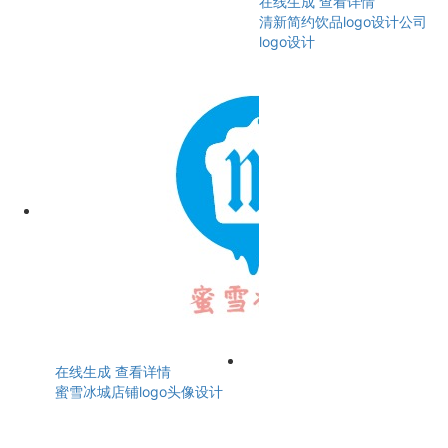
在线生成
查看详情
清新简约饮品logo设计公司
logo设计
在线生成
查看详情
蜜雪冰城店铺logo头像设计