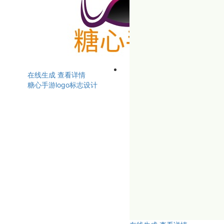
在线生成
查看详情
糖心手游logo标志设计