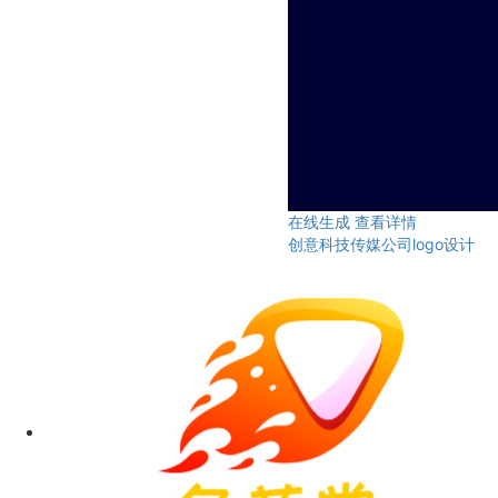
在线生成
查看详情
创意科技传媒公司logo设计