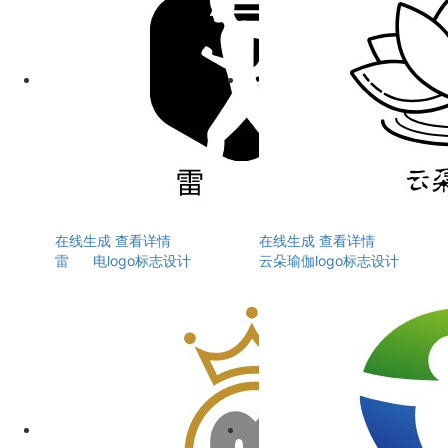
在线生成
查看详情
在线生成
查看详情
雷 电logo标志设计
云朵瑜伽logo标志设计