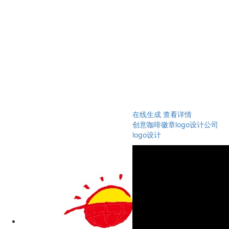
在线生成
查看详情
创意咖啡徽章logo设计公司
logo设计