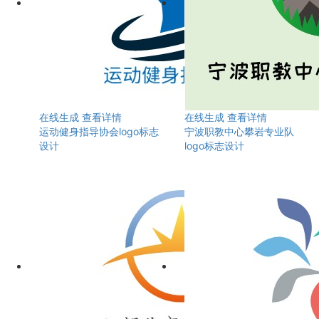
在线生成
查看详情
在线生成
查看详情
运动健身指导协会logo标志
宁波职教中心攀岩专业队
设计
logo标志设计