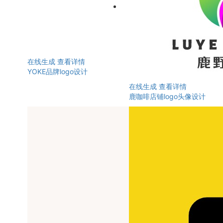
在线生成
查看详情
YOKE品牌logo设计
在线生成
查看详情
鹿咖啡店铺logo头像设计