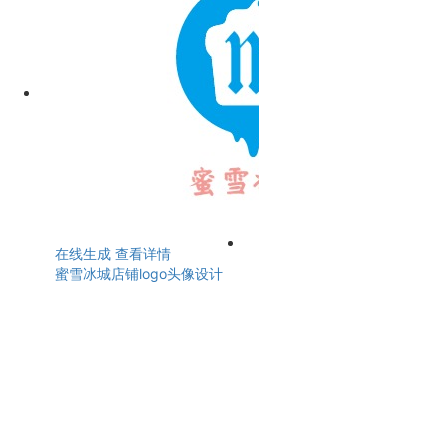
在线生成
查看详情
蜜雪冰城店铺logo头像设计