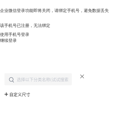
企业微信登录功能即将关闭，请绑定手机号，避免数据丢失
去绑定
该手机号已注册，无法绑定
使用手机号登录
继续登录