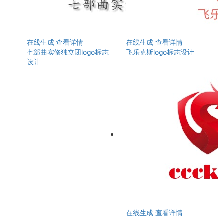
在线生成
查看详情
在线生成
查看详情
七部曲实修独立团logo标志
飞乐克斯logo标志设计
设计
在线生成
查看详情