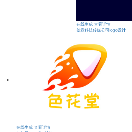
在线生成
查看详情
创意科技传媒公司logo设计
在线生成
查看详情