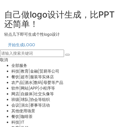
自己做logo设计生成，比PPT
还简单！
轻点几下即可生成个性logo设计
开始生成LOGO
取消
全部服务
科技|教育|金融|贸易等公司
餐饮|超市|服装等实体店
农产品|酒水|数码|母婴等产品
软件|网站|APP|小程序等
网店|自媒体|社交头像等
班级|球队|协会等组织
会议|演出|赛事等活动
其他使用场景
餐饮|咖啡茶
科技|IT