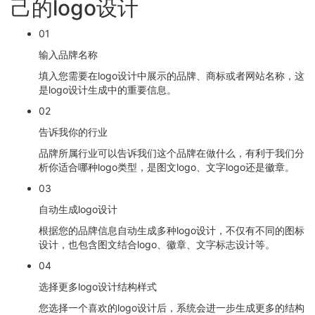
己的logo设计
01
输入品牌名称
填入您需要在logo设计中展示的品牌、商标或者网站名称，这
是logo设计生成中的重要信息。
02
告诉我你的行业
品牌所属行业可以告诉我们这个品牌在做什么，有利于我们分
析你适合哪种logo类型，是图文logo、文字logo还是徽章。
03
自动生成logo设计
根据您的品牌信息自动生成多种logo设计，不仅有不同的图标
设计，也包含图文结合logo、徽章、文字标志设计等。
04
选择更多logo设计结构样式
您选择一个喜欢的logo设计后，系统会进一步生成更多的结构