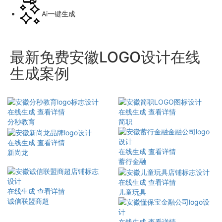
Ai一键生成
最新免费安徽LOGO设计在线
生成案例
在线生成
查看详情
在线生成
查看详情
分秒教育
简职
在线生成
查看详情
在线生成
查看详情
新尚龙
蓄行金融
在线生成
查看详情
在线生成
查看详情
儿童玩具
诚信联盟商超
在线生成
查看详情