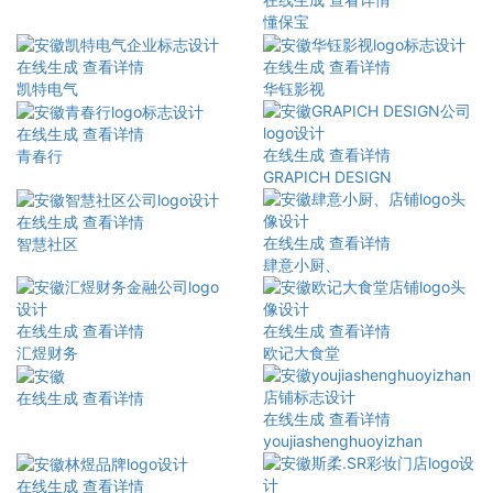
懂保宝
在线生成
查看详情
在线生成
查看详情
凯特电气
华钰影视
在线生成
查看详情
在线生成
查看详情
青春行
GRAPICH DESIGN
在线生成
查看详情
在线生成
查看详情
智慧社区
肆意小厨、
在线生成
查看详情
在线生成
查看详情
汇煜财务
欧记大食堂
在线生成
查看详情
在线生成
查看详情
youjiashenghuoyizhan
在线生成
查看详情