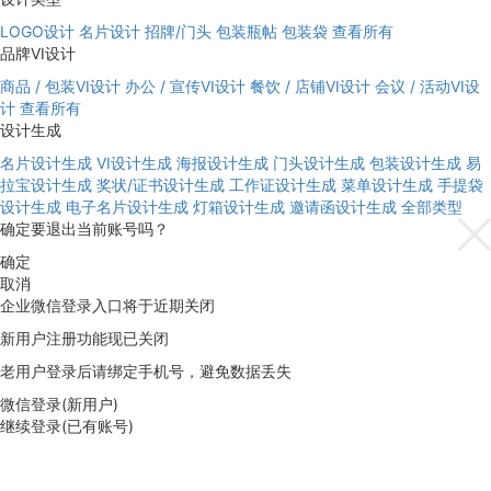
LOGO设计
名片设计
招牌/门头
包装瓶帖
包装袋
查看所有
品牌VI设计
商品 / 包装VI设计
办公 / 宣传VI设计
餐饮 / 店铺VI设计
会议 / 活动VI设
计
查看所有
设计生成
名片设计生成
VI设计生成
海报设计生成
门头设计生成
包装设计生成
易
拉宝设计生成
奖状/证书设计生成
工作证设计生成
菜单设计生成
手提袋
设计生成
电子名片设计生成
灯箱设计生成
邀请函设计生成
全部类型
确定要退出当前账号吗？
确定
取消
企业微信登录入口将于近期关闭
新用户注册功能现已关闭
老用户登录后请绑定手机号，避免数据丢失
微信登录(新用户)
继续登录(已有账号)