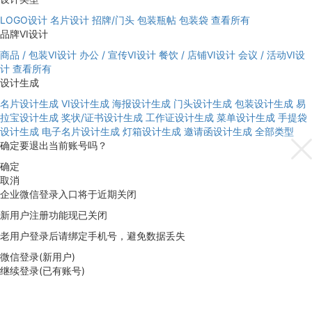
LOGO设计
名片设计
招牌/门头
包装瓶帖
包装袋
查看所有
品牌VI设计
商品 / 包装VI设计
办公 / 宣传VI设计
餐饮 / 店铺VI设计
会议 / 活动VI设
计
查看所有
设计生成
名片设计生成
VI设计生成
海报设计生成
门头设计生成
包装设计生成
易
拉宝设计生成
奖状/证书设计生成
工作证设计生成
菜单设计生成
手提袋
设计生成
电子名片设计生成
灯箱设计生成
邀请函设计生成
全部类型
确定要退出当前账号吗？
确定
取消
企业微信登录入口将于近期关闭
新用户注册功能现已关闭
老用户登录后请绑定手机号，避免数据丢失
微信登录(新用户)
继续登录(已有账号)