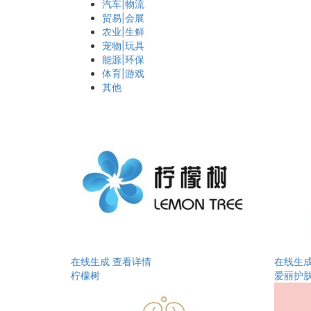
汽车|物流
贸易|会展
农业|生鲜
宠物|玩具
能源|环保
体育|游戏
其他
在线生成
查看详情
在线生
柠檬树
爱丽护