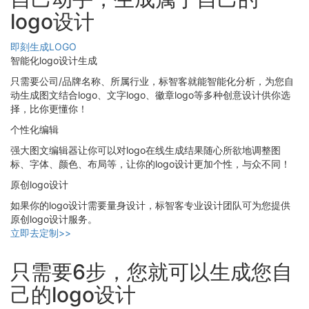
logo设计
即刻生成LOGO
智能化logo设计生成
只需要公司/品牌名称、所属行业，标智客就能智能化分析，为您自
动生成图文结合logo、文字logo、徽章logo等多种创意设计供你选
择，比你更懂你！
个性化编辑
强大图文编辑器让你可以对logo在线生成结果随心所欲地调整图
标、字体、颜色、布局等，让你的logo设计更加个性，与众不同！
原创logo设计
如果你的logo设计需要量身设计，标智客专业设计团队可为您提供
原创logo设计服务。
立即去定制>>
只需要6步，您就可以生成您自
己的logo设计