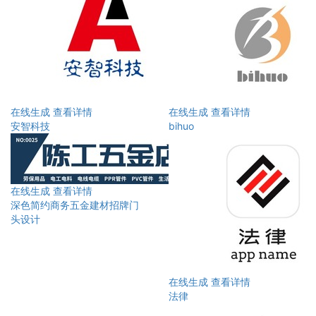
在线生成
查看详情
在线生成
查看详情
安智科技
bihuo
在线生成
查看详情
深色简约商务五金建材招牌门
头设计
在线生成
查看详情
法律