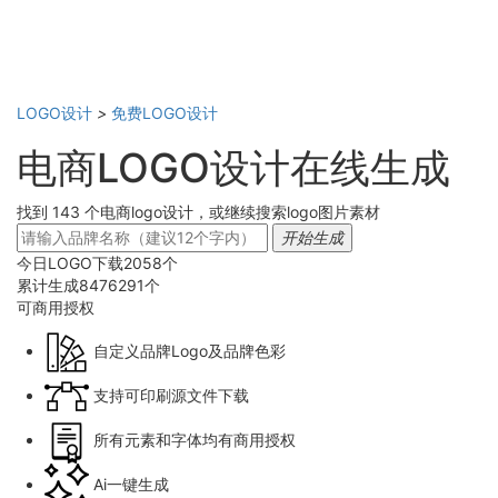
LOGO设计
>
免费LOGO设计
电商LOGO设计在线生成
找到 143 个电商logo设计，或继续搜索logo图片素材
开始生成
今日LOGO下载
2058
个
累计生成
8476291
个
可商用
授权
自定义品牌Logo及品牌色彩
支持可印刷源文件下载
所有元素和字体均有商用授权
Ai一键生成