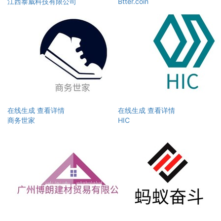
江西泰威科技有限公司
Btter.coin
在线生成
查看详情
在线生成
查看详情
商务世家
HIC