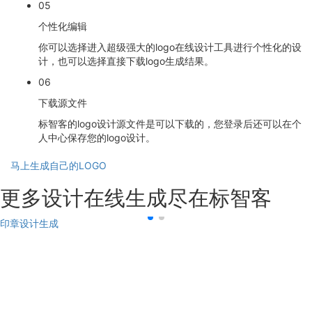
05
个性化编辑
你可以选择进入超级强大的logo在线设计工具进行个性化的设
计，也可以选择直接下载logo生成结果。
06
下载源文件
标智客的logo设计源文件是可以下载的，您登录后还可以在个
人中心保存您的logo设计。
马上生成自己的LOGO
更多设计在线生成尽在标智客
印章设计生成