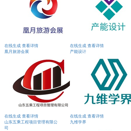
在线生成
查看详情
在线生成
查看详情
凰月旅游会展
产能设计
在线生成
查看详情
在线生成
查看详情
山东五乘工程项目管理有限公
九维学界
司