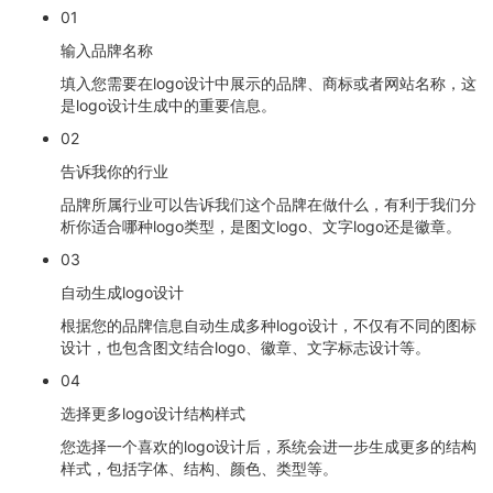
01
输入品牌名称
填入您需要在logo设计中展示的品牌、商标或者网站名称，这
是logo设计生成中的重要信息。
02
告诉我你的行业
品牌所属行业可以告诉我们这个品牌在做什么，有利于我们分
析你适合哪种logo类型，是图文logo、文字logo还是徽章。
03
自动生成logo设计
根据您的品牌信息自动生成多种logo设计，不仅有不同的图标
设计，也包含图文结合logo、徽章、文字标志设计等。
04
选择更多logo设计结构样式
您选择一个喜欢的logo设计后，系统会进一步生成更多的结构
样式，包括字体、结构、颜色、类型等。