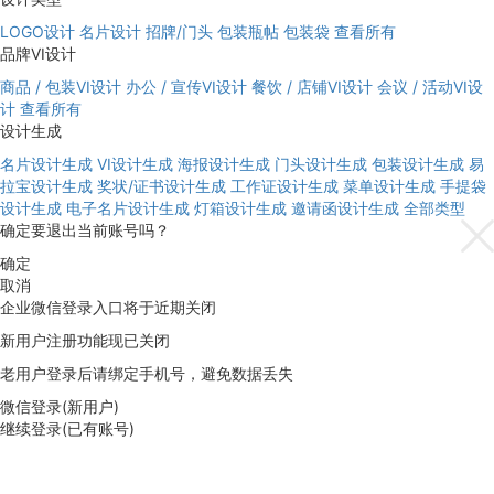
LOGO设计
名片设计
招牌/门头
包装瓶帖
包装袋
查看所有
品牌VI设计
商品 / 包装VI设计
办公 / 宣传VI设计
餐饮 / 店铺VI设计
会议 / 活动VI设
计
查看所有
设计生成
名片设计生成
VI设计生成
海报设计生成
门头设计生成
包装设计生成
易
拉宝设计生成
奖状/证书设计生成
工作证设计生成
菜单设计生成
手提袋
设计生成
电子名片设计生成
灯箱设计生成
邀请函设计生成
全部类型
确定要退出当前账号吗？
确定
取消
企业微信登录入口将于近期关闭
新用户注册功能现已关闭
老用户登录后请绑定手机号，避免数据丢失
微信登录(新用户)
继续登录(已有账号)