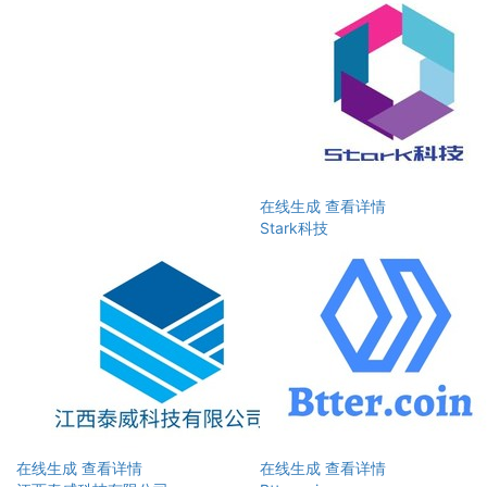
在线生成
查看详情
Stark科技
在线生成
查看详情
在线生成
查看详情