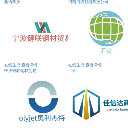
鑫语科技
河南衍璜智能科技公司
在线生成
查看详情
在线生成
查看详情
宁波健联钢材贸易
汇众