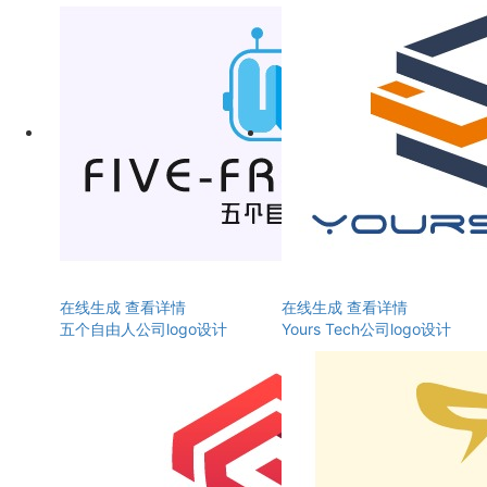
在线生成
查看详情
在线生成
查看详情
五个自由人公司logo设计
Yours Tech公司logo设计