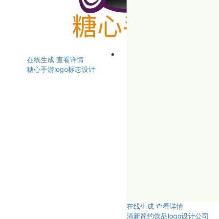
在线生成
查看详情
糖心手游logo标志设计
在线生成
查看详情
清新简约饮品logo设计公司