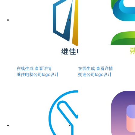
在线生成
查看详情
在线生成
查看详情
继佳电脑公司logo设计
朔逸公司logo设计