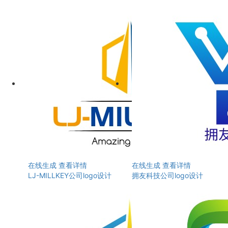
在线生成
查看详情
在线生成
查看详情
LJ-MILLKEY公司logo设计
拥友科技公司logo设计