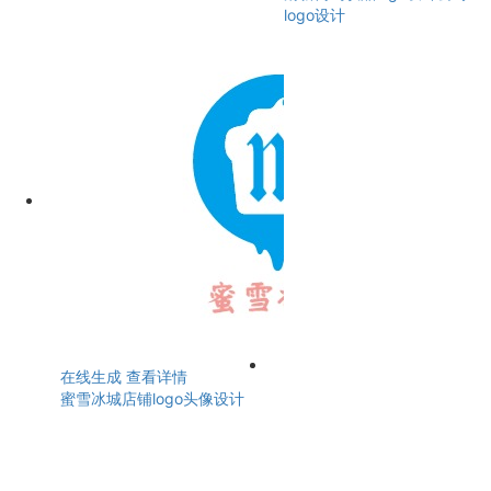
logo设计
在线生成
查看详情
蜜雪冰城店铺logo头像设计