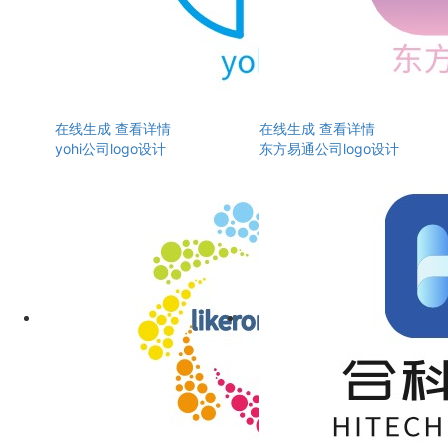
在线生成
查看详情
在线生成
查看详情
yohi公司logo设计
东方易通公司logo设计