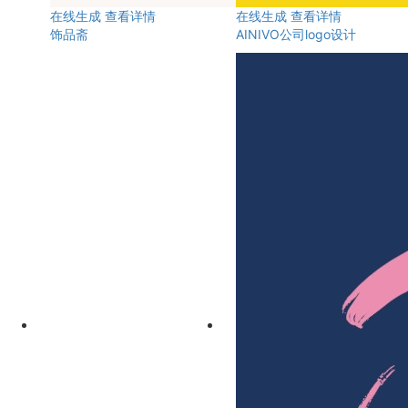
在线生成
查看详情
在线生成
查看详情
饰品斋
AINIVO公司logo设计