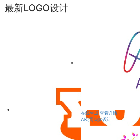
最新LOGO设计
在线生成
查看详情
AI公司logo设计