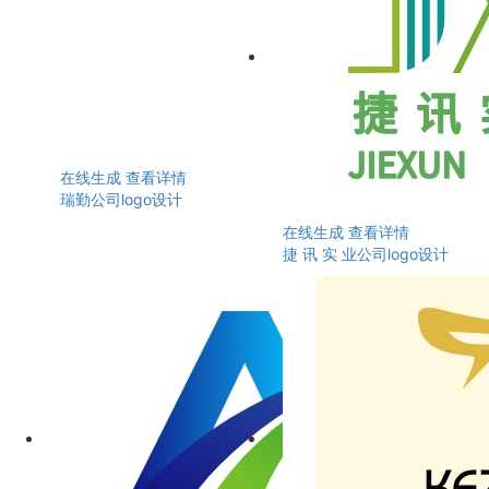
在线生成
查看详情
瑞勤公司logo设计
在线生成
查看详情
捷 讯 实 业公司logo设计