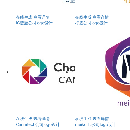
在线生成
查看详情
在线生成
查看详情
IG蓝魔公司logo设计
柠露公司logo设计
在线生成
查看详情
在线生成
查看详情
Canmtech公司logo设计
meiko liu公司logo设计