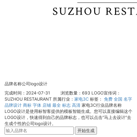
品牌名称公司logo设计
完成时间：2024-07-31
浏览数量：693
LOGO宣传词：
SUZHOU RESTAURANT
所属行业：
家电3C
标签：
免费
全国
名字
品牌设计
商标
字体
店铺
最全
标志
高清
家电3C行业品牌名称
LOGO设计是使用标智客提供的模板智能生成。您可以直接编辑这个
LOGO设计，快速得到自己的品牌标志，也可以点击“马上去设计”去
生成个性的公司logo设计。
开始生成