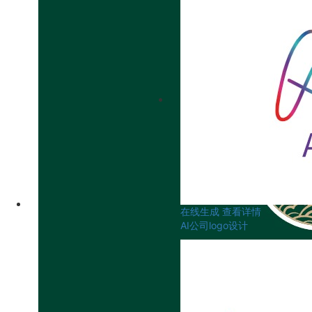
在线生成
查看详情
AI公司logo设计