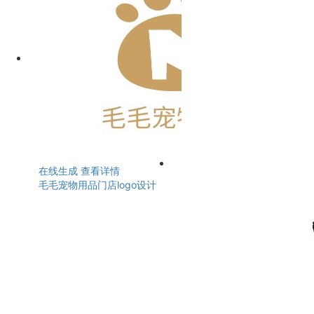
在线生成
查看详情
毛毛宠物用品门店logo设计