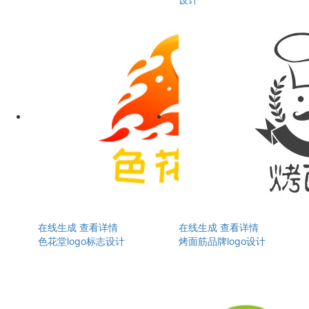
在线生成
查看详情
在线生成
查看详情
色花堂logo标志设计
烤面筋品牌logo设计