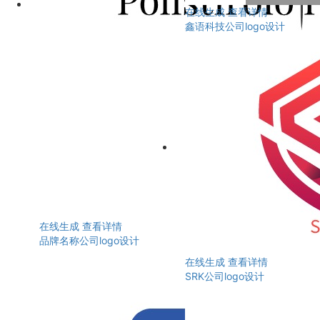
在线生成
查看详情
鑫语科技公司logo设计
在线生成
查看详情
品牌名称公司logo设计
在线生成
查看详情
SRK公司logo设计