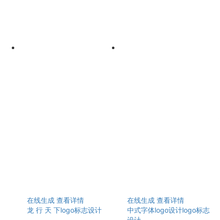
在线生成
查看详情
在线生成
查看详情
龙 行 天 下logo标志设计
中式字体logo设计logo标志
设计