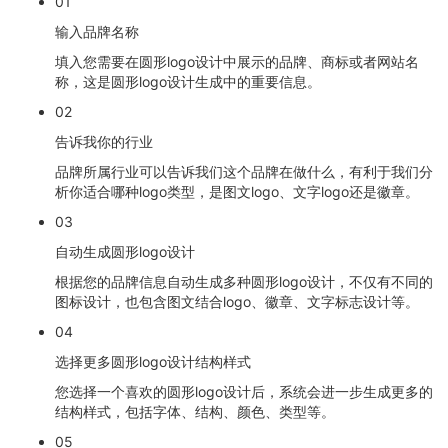
01
输入品牌名称
填入您需要在圆形logo设计中展示的品牌、商标或者网站名
称，这是圆形logo设计生成中的重要信息。
02
告诉我你的行业
品牌所属行业可以告诉我们这个品牌在做什么，有利于我们分
析你适合哪种logo类型，是图文logo、文字logo还是徽章。
03
自动生成圆形logo设计
根据您的品牌信息自动生成多种圆形logo设计，不仅有不同的
图标设计，也包含图文结合logo、徽章、文字标志设计等。
04
选择更多圆形logo设计结构样式
您选择一个喜欢的圆形logo设计后，系统会进一步生成更多的
结构样式，包括字体、结构、颜色、类型等。
05