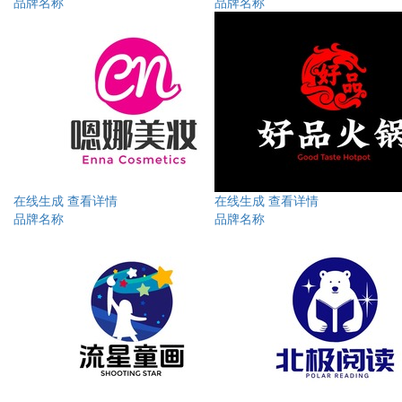
品牌名称
品牌名称
在线生成
查看详情
在线生成
查看详情
品牌名称
品牌名称