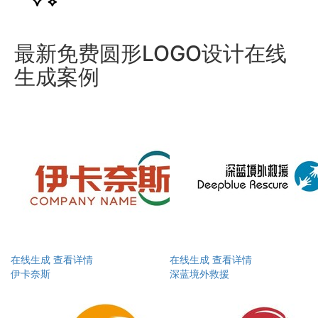
最新免费圆形LOGO设计在线
生成案例
在线生成
查看详情
在线生成
查看详情
伊卡奈斯
深蓝境外救援