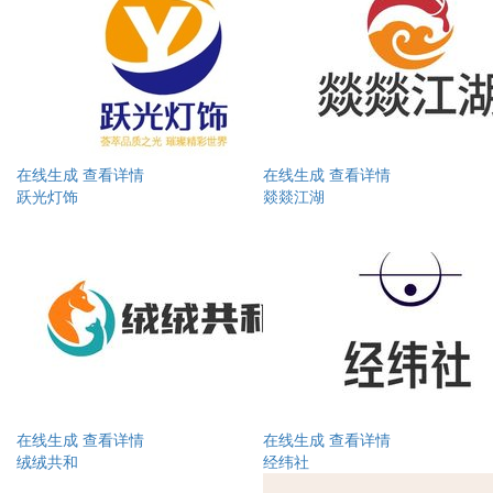
在线生成
查看详情
在线生成
查看详情
跃光灯饰
燚燚江湖
在线生成
查看详情
在线生成
查看详情
绒绒共和
经纬社