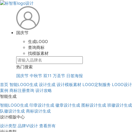
国庆节
生成LOGO
查询商标
找模版素材
热门搜索
国庆节
中秋节
双11
万圣节
日签海报
首页
智能LOGO生成
设计生成
设计模板素材
LOGO定制服务
LOGO设计
案例
商标注册查询
设计攻略
智能生成
智能LOGO生成
印章设计生成
徽章设计生成
图标设计生成
班徽设计生成
队徽设计生成
商标设计生成
设计模版中心
设计类型
品牌VI设计
查看所有
设计类型