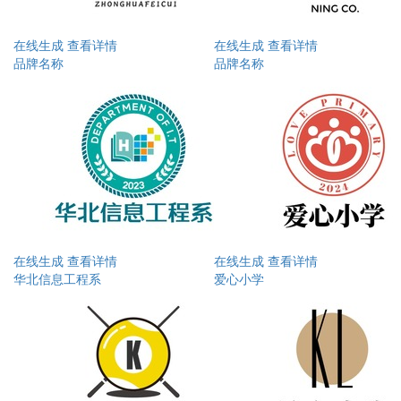
在线生成
查看详情
在线生成
查看详情
品牌名称
品牌名称
在线生成
查看详情
在线生成
查看详情
华北信息工程系
爱心小学