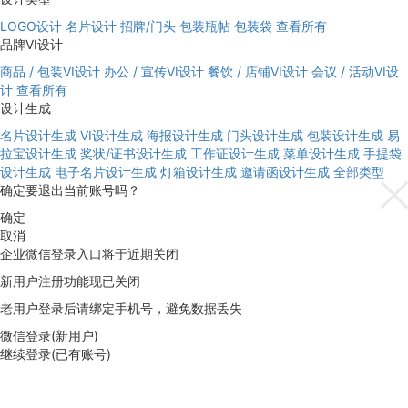
LOGO设计
名片设计
招牌/门头
包装瓶帖
包装袋
查看所有
品牌VI设计
商品 / 包装VI设计
办公 / 宣传VI设计
餐饮 / 店铺VI设计
会议 / 活动VI设
计
查看所有
设计生成
名片设计生成
VI设计生成
海报设计生成
门头设计生成
包装设计生成
易
拉宝设计生成
奖状/证书设计生成
工作证设计生成
菜单设计生成
手提袋
设计生成
电子名片设计生成
灯箱设计生成
邀请函设计生成
全部类型
确定要退出当前账号吗？
确定
取消
企业微信登录入口将于近期关闭
新用户注册功能现已关闭
老用户登录后请绑定手机号，避免数据丢失
微信登录(新用户)
继续登录(已有账号)