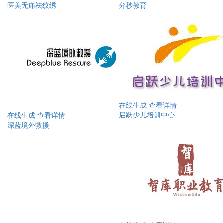
医美无痛祛纹绣
分秒教育
在线生成
查看详情
启跃少儿培训中心
在线生成
查看详情
深蓝境外救援