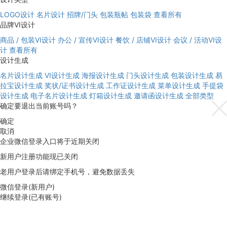
LOGO设计
名片设计
招牌/门头
包装瓶帖
包装袋
查看所有
品牌VI设计
商品 / 包装VI设计
办公 / 宣传VI设计
餐饮 / 店铺VI设计
会议 / 活动VI设
计
查看所有
设计生成
名片设计生成
VI设计生成
海报设计生成
门头设计生成
包装设计生成
易
拉宝设计生成
奖状/证书设计生成
工作证设计生成
菜单设计生成
手提袋
设计生成
电子名片设计生成
灯箱设计生成
邀请函设计生成
全部类型
确定要退出当前账号吗？
确定
取消
企业微信登录入口将于近期关闭
新用户注册功能现已关闭
老用户登录后请绑定手机号，避免数据丢失
微信登录(新用户)
继续登录(已有账号)