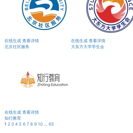
在线生成
查看详情
在线生成
查看详情
北京社区服务
大东方大学学生会
在线生成
查看详情
知行教育
1
2
3
4
5
6
7
8
9
10
...
65