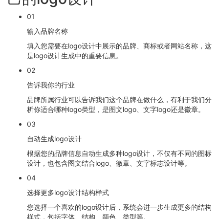
01
输入品牌名称
填入您需要在logo设计中展示的品牌、商标或者网站名称，这
是logo设计生成中的重要信息。
02
告诉我你的行业
品牌所属行业可以告诉我们这个品牌在做什么，有利于我们分
析你适合哪种logo类型，是图文logo、文字logo还是徽章。
03
自动生成logo设计
根据您的品牌信息自动生成多种logo设计，不仅有不同的图标
设计，也包含图文结合logo、徽章、文字标志设计等。
04
选择更多logo设计结构样式
您选择一个喜欢的logo设计后，系统会进一步生成更多的结构
样式，包括字体、结构、颜色、类型等。