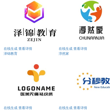
在线生成
查看详情
在线生成
查看详情
泽锦教育
淳然家
在线生成
查看详情
在线生成
查看详情