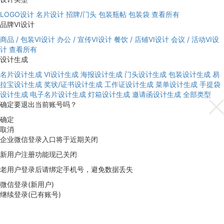
LOGO设计
名片设计
招牌/门头
包装瓶帖
包装袋
查看所有
品牌VI设计
商品 / 包装VI设计
办公 / 宣传VI设计
餐饮 / 店铺VI设计
会议 / 活动VI设
计
查看所有
设计生成
名片设计生成
VI设计生成
海报设计生成
门头设计生成
包装设计生成
易
拉宝设计生成
奖状/证书设计生成
工作证设计生成
菜单设计生成
手提袋
设计生成
电子名片设计生成
灯箱设计生成
邀请函设计生成
全部类型
确定要退出当前账号吗？
确定
取消
企业微信登录入口将于近期关闭
新用户注册功能现已关闭
老用户登录后请绑定手机号，避免数据丢失
微信登录(新用户)
继续登录(已有账号)