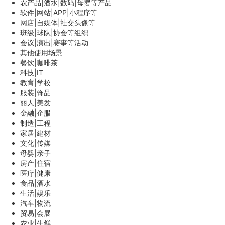
农产品|酒水|数码|母婴等产品
软件|网站|APP|小程序等
网店|自媒体|社交头像等
班级|球队|协会等组织
会议|演出|赛事等活动
其他使用场景
餐饮|咖啡茶
科技|IT
教育|学校
服装|饰品
丽人|美发
金融|企服
制造|工程
家居|建材
文化|传媒
母婴|亲子
房产|住宿
医疗|健康
食品|酒水
生活|娱乐
汽车|物流
贸易|会展
农业|生鲜